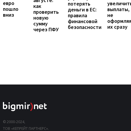
августе:
евро
увеличит
потерять
как
пошло
выплаты,
деньги в ЕС:
проверить
вниз
не
правила
новую
оформля
финансовой
сумму
их сразу
безопасности
через ПФУ
© 2000-2024,
ТОВ «КЕПРЕЙТ ПАРТНЕРС».