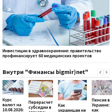
Инвестиции в здравоохранение: правительство
профинансирует 60 медицинских проектов
Внутри "Финансы bigmir)net"
Курс
Пенсия в
Перерасчет
валют на
Украине:
Как
субсидии в
10.08.2026:
как
украинцам не