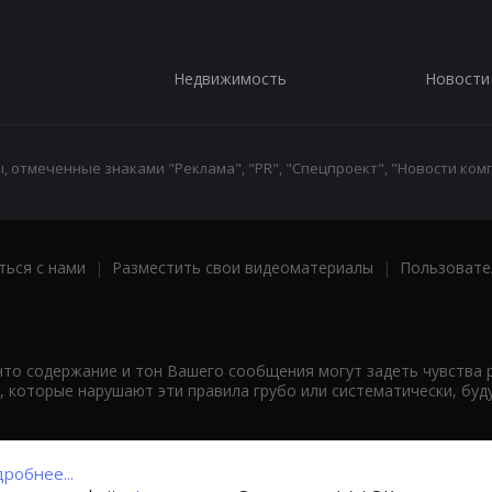
Недвижимость
Новости
 отмеченные знаками "Реклама", "PR", "Спецпроект", "Новости комп
ться с нами
|
Разместить свои видеоматериалы
|
Пользовате
что содержание и тон Вашего сообщения могут задеть чувства 
 которые нарушают эти правила грубо или систематически, буд
робнее...