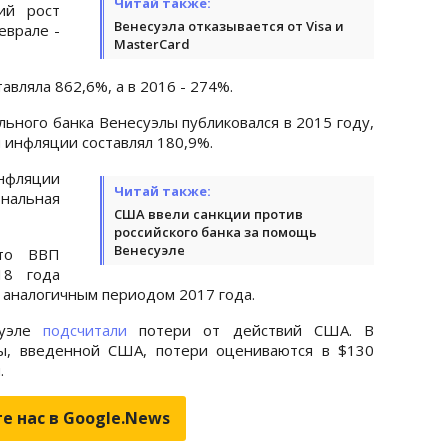
Читай также:
ий рост
Венесуэла отказывается от Visa и
еврале -
MasterCard
авляла 862,6%, а в 2016 - 274%.
ьного банка Венесуэлы публиковался в 2015 году,
 инфляции составлял 180,9%.
инфляции
Читай также:
нальная
США ввели санкции против
российского банка за помощь
Венесуэле
что ВВП
18 года
с аналогичным периодом 2017 года.
суэле
подсчитали
потери от действий США. В
ды, введенной США, потери оцениваются в $130
.
е нас в Google.News