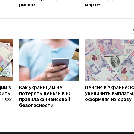
рисках
марте
дии в
Как украинцам не
Пенсия в Украине: к
рить
потерять деньги в ЕС:
увеличить выплаты,
з ПФУ
правила финансовой
оформляя их сразу
безопасности