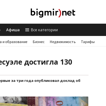
о
Афиша
Все категории
а и образование
Бизнес
Недвижимость
Тарифы
суэле достигла 130
ервые за три года опубликовал доклад об