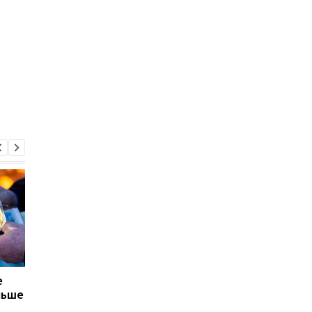
е
Цены на топливо,
Цены на топливо да
льше
одежду и транспорт
на экономику: НБУ
в
резко выросли: как
предупредил о рост