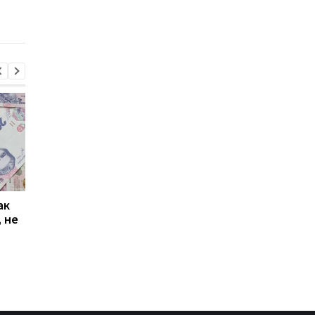
инфляция ударила по
инфляции
украинцам
ак
Проезд по 30 грн в
Выплата 3100 грн ко
 не
Киеве: почему
Дню Независимости
работники с низкими
кому нужно подать
зарплатами уходят с
заявление в ПФУ
работы