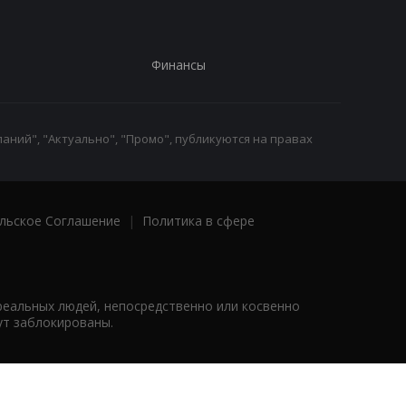
Финансы
аний", "Актуально", "Промо", публикуются на правах
льское Соглашение
|
Политика в сфере
реальных людей, непосредственно или косвенно
ут заблокированы.