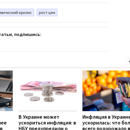
омический кризис
рост цен
татьи, подпишись:
В Украине может
Инфляция в Украин
нее
ускориться инфляция: в
ускорилась: что бо
в
НБУ предупредили о
всего подорожало 