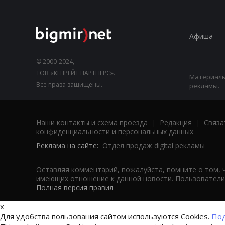
Афиша
© 2000-2024,
ТОВ «КЕПРЕЙТ ПАРТНЕРС».
Материалы,
Все права защищены.
рекламы.
Наши контакты и схема проезда
|
Редакция
|
Связа
конфиденциальности и персональных данных
Реклама на сайте:
Отдел продаж digital рекламы
Оставляя комментарий, пожалуйста, помните о том, 
имеющих отношение к данной новости. Пользователи,
Полная версия правил
x
Для удобства пользования сайтом используются Cookies.
Под