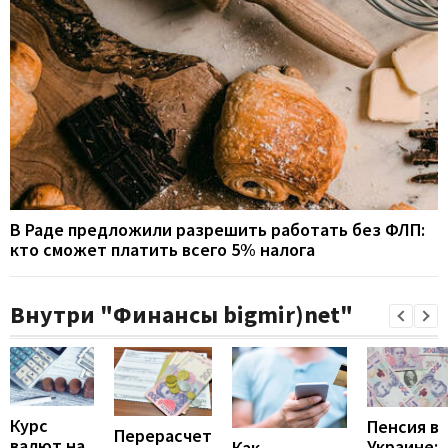
В Раде предложили разрешить работать без ФЛП:
кто сможет платить всего 5% налога
Внутри "Финансы bigmir)net"
Курс
Пенсия в
Перерасчет
валют на
Украине:
Как