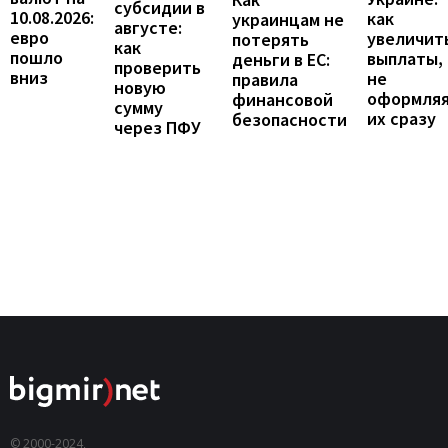
субсидии в
10.08.2026:
как
украинцам не
августе:
евро
увеличит
потерять
как
пошло
выплаты,
деньги в ЕС:
проверить
вниз
не
правила
новую
оформля
финансовой
сумму
их сразу
безопасности
через ПФУ
© 2000-2024,