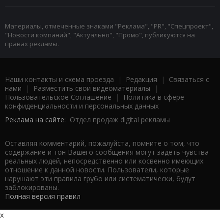
Материалы, отмеченные знаками "Реклама", "PR", "Спецпроект",
"Новости компаний", "Актуально", "Промо", публикуются на
правах рекламы.
Наши контакты и схема проезда
|
Редакция
|
Связаться с
нами
|
Разместить свои видеоматериалы
|
Пользовательское Соглашение
|
Политика в сфере
конфиденциальности и персональных данных
Реклама на сайте:
Отдел продаж digital рекламы
Оставляя комментарий, пожалуйста, помните о том, что
содержание и тон Вашего сообщения могут задеть чувства
реальных людей, непосредственно или косвенно имеющих
отношение к данной новости. Пользователи, которые
нарушают эти правила грубо или систематически, будут
заблокированы.
Полная версия правил
x