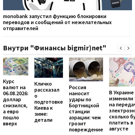
monobank запустил функцию блокировки
переводов и сообщений от нежелательных
отправителей
Внутри "Финансы bigmir)net"
Курс
Кличко
валют на
Россия
рассказал
В Украине
06.08.2026:
наносит
о
изменили
доллар
удары по
подготовке
на переда
снизился,
Бортницкой
Киева к
электроэн
а евро
станции
зиме:
сколько б
пошло
аэрации: чем
детали
платить в
вверх
грозит
августе
повреждение