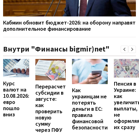
Кабмин обновит бюджет-2026: на оборону направят
дополнительное финансирование
Внутри "Финансы bigmir)net"
Курс
Пенсия в
Перерасчет
валют на
Украине:
Как
субсидии в
10.08.2026:
как
украинцам не
августе:
евро
увеличит
потерять
как
пошло
выплаты,
деньги в ЕС:
проверить
вниз
не
правила
новую
оформля
финансовой
сумму
их сразу
безопасности
через ПФУ