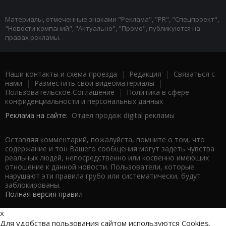
Материалы, отмеченные знаками "Реклама", "PR", "Спецпроект",
"Новости компаний", "Актуально", "Промо", публикуются на
правах рекламы.
Наши контакты и схема проезда
|
Редакция
|
Связаться с
нами
|
Разместить свои видеоматериалы
|
Пользовательское Соглашение
|
Политика в сфере
конфиденциальности и персональных данных
Реклама на сайте:
Отдел продаж digital рекламы
Оставляя комментарий, пожалуйста, помните о том, что
содержание и тон Вашего сообщения могут задеть чувства
реальных людей, непосредственно или косвенно имеющих
отношение к данной новости. Пользователи, которые
нарушают эти правила грубо или систематически, будут
заблокированы.
Полная версия правил
x
Для удобства пользования сайтом используются Cookies.