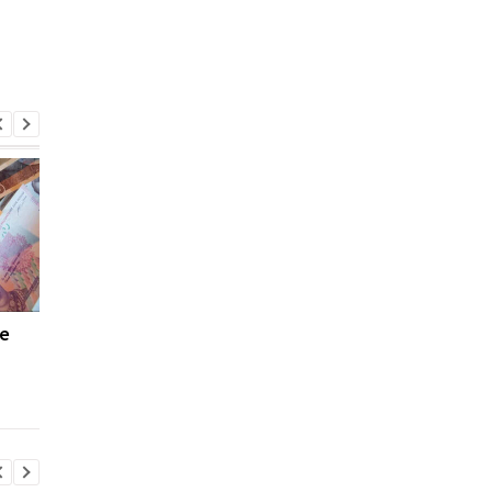
е
Госдолг Украины вырос
Минфин назвал сумм
в августе 2025 года:
поступлений в
н
Минфин озвучил цифры
госбюджет Украины 
августе