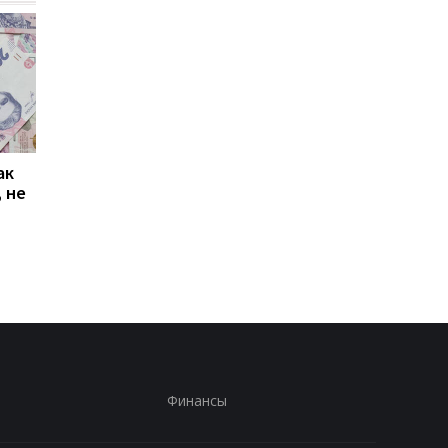
ак
Проезд по 30 грн в
Выплата 3100 грн ко
 не
Киеве: почему
Дню Независимости
работники с низкими
кому нужно подать
зарплатами уходят с
заявление в ПФУ
работы
Финансы