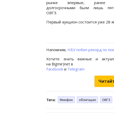
рынке впервые, ранее с
долгосрочными были лишь пят
ОВГЗ.
Первый аукцион состоится уже 28 я
Напомним,
НБУ побил рекорд по пок
Хотите знать важные и актуал
на Bigmir)net в
Facebook
и
Telegram
Читайт
Теги:
Минфин
облигации
ОВГЗ