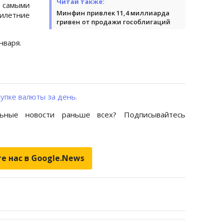
Читай также:
амыми
Минфин привлек 11,4 миллиарда
илетние
гривен от продажи гособлигаций
нваря.
упке валюты за день.
ьные новости раньше всех? Подписывайтесь
е нас в Google.News