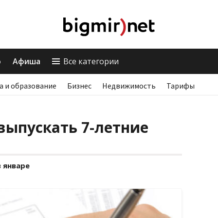
о
Афиша
Все категории
а и образование
Бизнес
Недвижимость
Тарифы
выпускать 7-летние
 январе