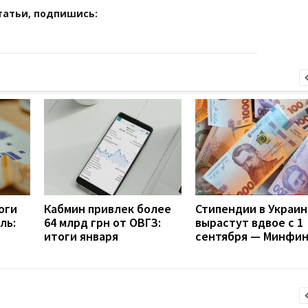
татьи, подпишись:
оги
Кабмин привлек более
Стипендии в Украин
ль:
64 млрд грн от ОВГЗ:
вырастут вдвое с 1
итоги января
сентября — Минфи