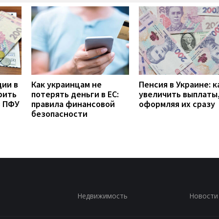
дии в
Как украинцам не
Пенсия в Украине: к
рить
потерять деньги в ЕС:
увеличить выплаты,
з ПФУ
правила финансовой
оформляя их сразу
безопасности
Недвижимость
Новости