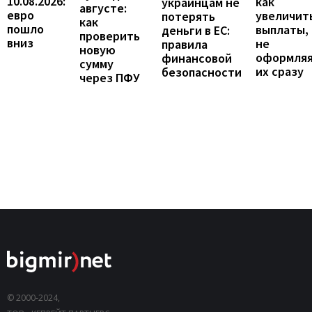
10.08.2026:
как
украинцам не
августе:
евро
увеличит
потерять
как
пошло
выплаты,
деньги в ЕС:
проверить
вниз
не
правила
новую
оформля
финансовой
сумму
их сразу
безопасности
через ПФУ
© 2000-2024,