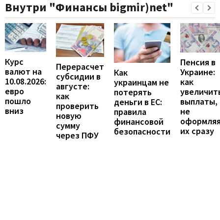
Внутри "Финансы bigmir)net"
Курс
Пенсия в
Перерасчет
валют на
Украине:
Как
субсидии в
10.08.2026:
как
украинцам не
августе:
евро
увеличит
потерять
как
пошло
выплаты,
деньги в ЕС:
проверить
вниз
не
правила
новую
оформля
финансовой
сумму
их сразу
безопасности
через ПФУ