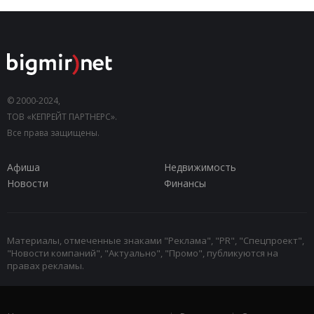
© 2000-2024,
ТОВ «КЕПРЕЙТ ПАРТНЕРС».
Все права защищены.
Афиша
Недвижимость
Новости
Финансы
Материалы, отмеченные знаками "Реклама", "PR", "Спецпроект",
"Новости компаний", "Актуально", "Промо", публикуются на
правах рекламы.