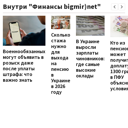
Внутри "Финансы bigmir)net"
Сколько
стажа
В Украине
Кто из
нужно
выросли
пенсио
Военнообязанных
для
зарплаты
может
могут объявить в
выхода
чиновников:
получи
розыск даже
на
где самые
доплат
после уплаты
пенсию
высокие
1300 гр
штрафа: что
в
оклады
в ПФУ
важно знать
Украине
объясн
в 2026
услови
году