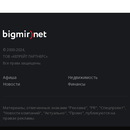
© 2000-2024,
ТОВ «КЕПРЕЙТ ПАРТНЕРС».
Все права защищены.
Афиша
Недвижимость
Новости
Финансы
Материалы, отмеченные знаками "Реклама", "PR", "Спецпроект",
"Новости компаний", "Актуально", "Промо", публикуются на
правах рекламы.