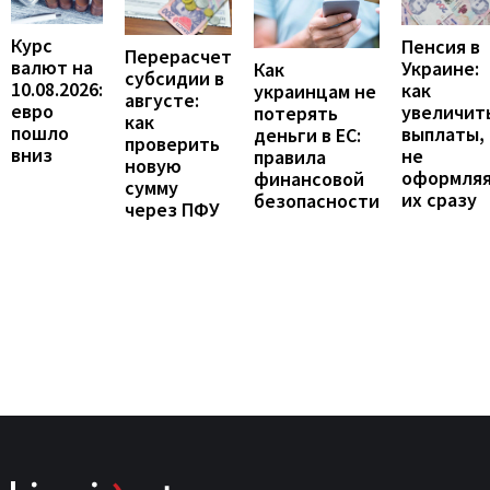
Курс
Пенсия в
Перерасчет
валют на
Украине:
Как
субсидии в
10.08.2026:
как
украинцам не
августе:
евро
увеличит
потерять
как
пошло
выплаты,
деньги в ЕС:
проверить
вниз
не
правила
новую
оформля
финансовой
сумму
их сразу
безопасности
через ПФУ