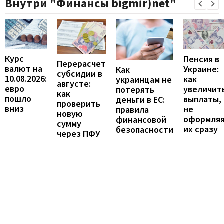
Внутри "Финансы bigmir)net"
Курс
Пенсия в
Перерасчет
валют на
Украине:
Как
субсидии в
10.08.2026:
как
украинцам не
августе:
евро
увеличит
потерять
как
пошло
выплаты,
деньги в ЕС:
проверить
вниз
не
правила
новую
оформля
финансовой
сумму
их сразу
безопасности
через ПФУ