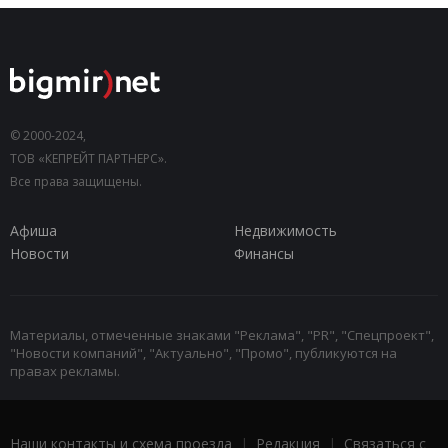
© 2000-2024,
ТОВ «КЕПРЕЙТ ПАРТНЕРС».
Все права защищены.
Афиша
Недвижимость
Новости
Финансы
Материалы, отмеченные знаками "Реклама", "PR", "Спецпроект",
"Новости компаний", "Актуально", "Промо", публикуются на
правах рекламы.
Наши контакты и схема проезда
|
Редакция
|
Связаться с