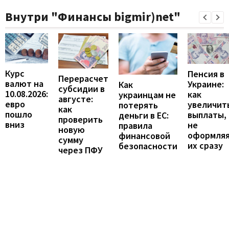
Внутри "Финансы bigmir)net"
Курс
Пенсия в
Перерасчет
валют на
Украине:
Как
субсидии в
10.08.2026:
как
украинцам не
августе:
евро
увеличит
потерять
как
пошло
выплаты,
деньги в ЕС:
проверить
вниз
не
правила
новую
оформля
финансовой
сумму
их сразу
безопасности
через ПФУ