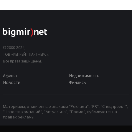
© 2000-2024,
ТОВ «КЕПРЕЙТ ПАРТНЕРС».
Все права защищены.
Афиша
Недвижимость
Новости
Финансы
Материалы, отмеченные знаками "Реклама", "PR", "Спецпроект",
"Новости компаний", "Актуально", "Промо", публикуются на
правах рекламы.