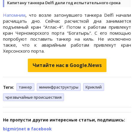
Капитану танкера Delfi дали год испытательного срока
Напомним
, что возле затонувшего танкера Delfi начали
расчищать дно. Сейчас расчисткой дна занимается
подъемный кран “Атлас-4“. Потом к работам привлекут
кран Черноморского порта “Богатырь“. С его помощью
попробуют поставить танкер на киль. Не исключено
также, что к аварийным работам привлекут кран
Херсонского порта.
Читайте нас в Google.News
Теги:
танкер
мининфраструктуры
Криклий
чрезвычайные происшествия
Не пропусти другие интересные статьи, подпишись:
bigmir)net в facebook