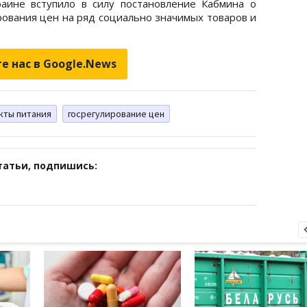
раине вступило в силу постановление Кабмина о
рования цен на ряд социально значимых товаров и
е нас в Google.News
кты питания
госрегулирование цен
татьи, подпишись: