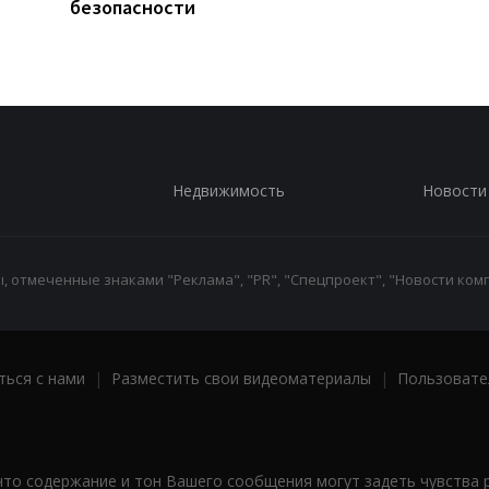
безопасности
Недвижимость
Новости
 отмеченные знаками "Реклама", "PR", "Спецпроект", "Новости комп
ться с нами
|
Разместить свои видеоматериалы
|
Пользовате
что содержание и тон Вашего сообщения могут задеть чувства 