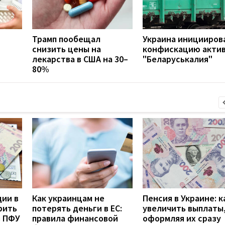
Трамп пообещал
Украина иницииров
снизить цены на
конфискацию акти
лекарства в США на 30–
"Беларуськалия"
80%
дии в
Как украинцам не
Пенсия в Украине: к
рить
потерять деньги в ЕС:
увеличить выплаты,
з ПФУ
правила финансовой
оформляя их сразу