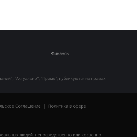
зарплатами уходят с
заявление в ПФУ
работы
Финансы
аний", "Актуально", "Промо", публикуются на правах
льское Соглашение
|
Политика в сфере
реальных людей, непосредственно или косвенно