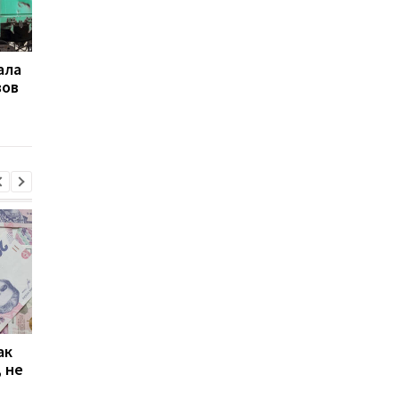
ала
Цены на лекарства в
В Украине на треть
вов
Украине: вместо
уменьшатся цены на
снижения на 30% – рост
100 лекарств: переч
цен
ак
Проезд по 30 грн в
Выплата 3100 грн ко
 не
Киеве: почему
Дню Независимости
работники с низкими
кому нужно подать