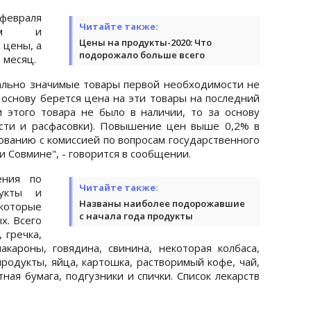
евраля
Читайте также:
икам и
Цены на продукты-2020: Что
 цены, а
подорожало больше всего
в месяц.
ально значимые товары первой необходимости не
 основу берется цена на эти товары на последний
 этого товара не было в наличии, то за основу
сти и расфасовки). Повышение цен выше 0,2% в
сованию с комиссией по вопросам государственного
 Совмине", - говорится в сообщении.
ения по
Читайте также:
укты и
Названы наиболее подорожавшие
которые
с начала года продукты
х. Всего
 гречка,
макароны, говядина, свинина, некоторая колбаса,
родукты, яйца, картошка, растворимый кофе, чай,
тная бумага, подгузники и спички. Список лекарств