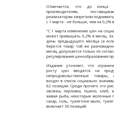
Отмечается, что до конца ф
производителям, поставщ
реализаторам запретили поднимать
с 1 марта - не больше, чем на 0,2% 
"С 1 марта изменение цен на соци
может превышать 0,2% в месяц. За
день предыдущего месяца (а если
берется товар той же разновидно
месяц допускается только по согла
регулирования ценообразования при
Издание уточняет, что огранич
росту цен вводятся на прод
непродовольственные товары, 
входят в список социально значимы
62 позиции. Среди прочего это рис,
овсянка, перловка, пшено, хлеб, 
живая рыба, некоторые молочные п
сахар, соль, туалетное мыло, туале
включает 50 позиций.