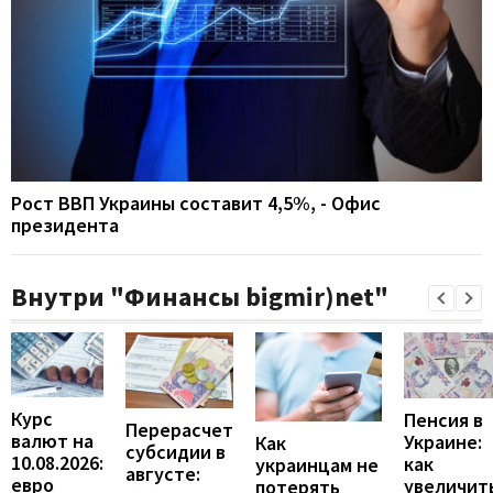
Рост ВВП Украины составит 4,5%, - Офис
президента
Внутри "Финансы bigmir)net"
Курс
Пенсия в
Перерасчет
валют на
Украине:
Как
субсидии в
10.08.2026:
как
украинцам не
августе:
евро
увеличит
потерять