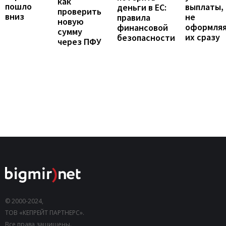
как
пошло
выплаты,
деньги в ЕС:
проверить
вниз
не
правила
новую
оформля
финансовой
сумму
их сразу
безопасности
через ПФУ
© 2000-2024,
ТОВ «КЕПРЕЙТ ПАРТНЕРС».
Все права защищены.