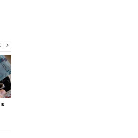
 в
Украинская монета 10
За редкие 5 копеек
гривен 2020 года может
украинцам готовы
стоить до 5000 грн из-
платить до 10 тысяч
за редкого брака
гривен