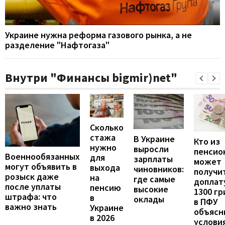
Украине нужна реформа газового рынка, а не
разделение "Нафтогаза"
Внутри "Финансы bigmir)net"
Сколько
стажа
В Украине
Кто из
нужно
выросли
пенсио
Военнообязанных
для
зарплаты
может
могут объявить в
выхода
чиновников:
получи
розыск даже
на
где самые
доплат
после уплаты
пенсию
высокие
1300 гр
штрафа: что
в
оклады
в ПФУ
важно знать
Украине
объясн
в 2026
услови