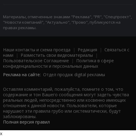
Материалы, отмеченные знаками "Реклама", "PR", "Спецпроект",
"Новости компаний", "Актуально", "Промо", публикуются на
правах рекламы.
Наши контакты и схема проезда
|
Редакция
|
Связаться с
нами
|
Разместить свои видеоматериалы
|
Пользовательское Соглашение
|
Политика в сфере
конфиденциальности и персональных данных
Реклама на сайте:
Отдел продаж digital рекламы
Оставляя комментарий, пожалуйста, помните о том, что
содержание и тон Вашего сообщения могут задеть чувства
реальных людей, непосредственно или косвенно имеющих
отношение к данной новости. Пользователи, которые
нарушают эти правила грубо или систематически, будут
заблокированы.
Полная версия правил
x