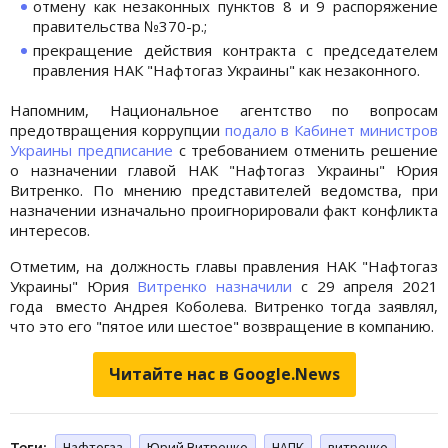
отмену как незаконных пунктов 8 и 9 распоряжение
правительства №370-р.;
прекращение действия контракта с председателем
правления НАК "Нафтогаз Украины" как незаконного.
Напомним, Национальное агентство по вопросам
предотвращения коррупции
подало в Кабинет министров
Украины предписание
с требованием отменить решение
о назначении главой НАК "Нафтогаз Украины" Юрия
Витренко. По мнению представителей ведомства, при
назначении изначально проигнорировали факт конфликта
интересов.
Отметим, на должность главы правления НАК "Нафтогаз
Украины" Юрия
Витренко назначили
с 29 апреля 2021
года вместо Андрея Коболева. Витренко тогда заявлял,
что это его "пятое или шестое" возвращение в компанию.
Читайте нас в Google.News
Теги:
Нафтогаз
Юрий Витренко
НАПК
витренко