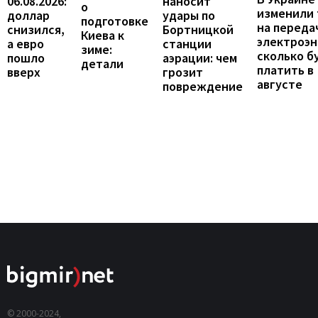
06.08.2026:
наносит
о
изменили
доллар
удары по
подготовке
на переда
снизился,
Бортницкой
Киева к
электроэн
а евро
станции
зиме:
сколько б
пошло
аэрации: чем
детали
платить в
вверх
грозит
августе
повреждение
© 2000-2024,