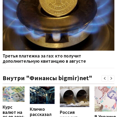
Третья платежка за газ: кто получит
дополнительную квитанцию в августе
Внутри "Финансы bigmir)net"
Курс
Кличко
валют на
Россия
рассказал
В Украине