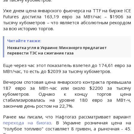
Уже днем ​​цена январского фьючерса на TTF на бирже ICE
Futures достигла 163,19 евро за МВт/час – $1906 за
тысячу кубометров – что является абсолютным рекордом
за всю историю торгов.
Читайте также:
Нехватка угля в Украине: Минэнерго предлагает
перевести ТЭС на сжигание газа
Еще через час этот показатель взлетел до 174,61 евро за
МВт/час, то есть до $2039 за тысячу кубометров.
Вечером спотовая цена январского контракта превышала
187 евро за МВт-час или около $2200 за тысячу
кубометров. Однако к концу торгов цена
стабилизировалась на уровне 180 евро за МВт-ч,
закончив день ростом на 22,7%.
Ранее мы писали, что Нафтогаз рассматривает вариант
перехода на биогаз
. В Украине розничная цена на
"голубое топливо" составляет 8 гривен, а рыночная - 45.