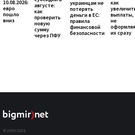
10.08.2026:
как
украинцам не
августе:
евро
увеличит
потерять
как
пошло
выплаты,
деньги в ЕС:
проверить
вниз
не
правила
новую
оформля
финансовой
сумму
их сразу
безопасности
через ПФУ
© 2000-2024,