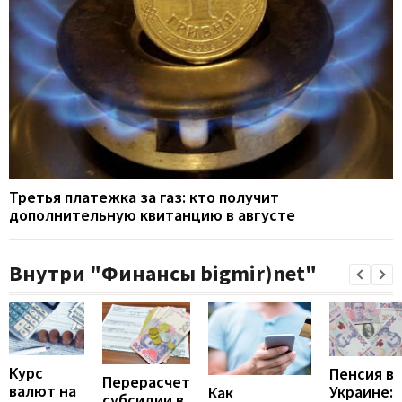
Третья платежка за газ: кто получит
дополнительную квитанцию в августе
Внутри "Финансы bigmir)net"
Курс
Пенсия в
Перерасчет
валют на
Украине:
Как
субсидии в