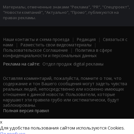
Материалы, отмеченные знаками "Реклама", "PR", "Спецпроект",
"Новости компаний", "Актуально", "Промо", публикуются на
правах рекламы.
Наши контакты и схема проезда
|
Редакция
|
Связаться с
нами
|
Разместить свои видеоматериалы
|
Пользовательское Соглашение
|
Политика в сфере
конфиденциальности и персональных данных
Реклама на сайте:
Отдел продаж digital рекламы
Оставляя комментарий, пожалуйста, помните о том, что
содержание и тон Вашего сообщения могут задеть чувства
реальных людей, непосредственно или косвенно имеющих
отношение к данной новости. Пользователи, которые
нарушают эти правила грубо или систематически, будут
заблокированы.
Полная версия правил
x
Для удобства пользования сайтом используются Cookies.
Подробнее...