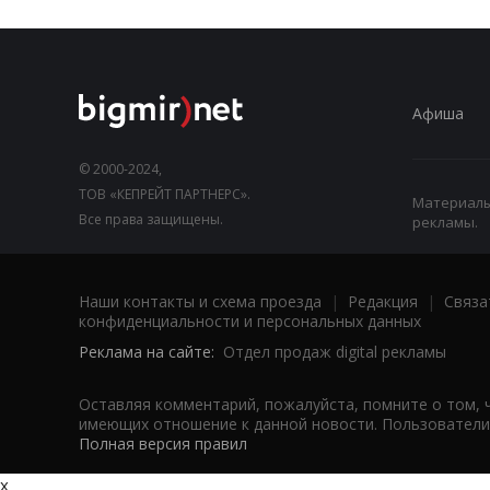
Афиша
© 2000-2024,
ТОВ «КЕПРЕЙТ ПАРТНЕРС».
Материалы,
Все права защищены.
рекламы.
Наши контакты и схема проезда
|
Редакция
|
Связа
конфиденциальности и персональных данных
Реклама на сайте:
Отдел продаж digital рекламы
Оставляя комментарий, пожалуйста, помните о том, 
имеющих отношение к данной новости. Пользователи,
Полная версия правил
x