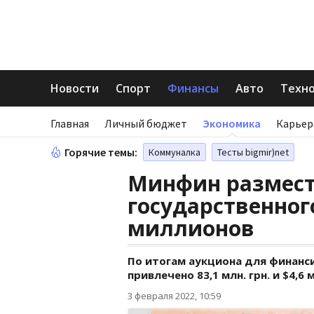
Новости
Спорт
Финансы
Авто
Техн
Главная
Личный бюджет
Экономика
Карьер
Горячие темы:
Коммуналка
Тесты bigmir)net
Минфин размест
государственног
миллионов
По итогам аукциона для финанс
привлечено 83,1 млн. грн. и $4,6 
3 февраля 2022, 10:59