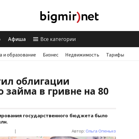
о
Афиша
Все категории
а и образование
Бизнес
Недвижимость
Тарифы
ил облигации
о займа в гривне на 80
ирования государственного бюджета было
млн.
|
Автор:
Ольга Опенько