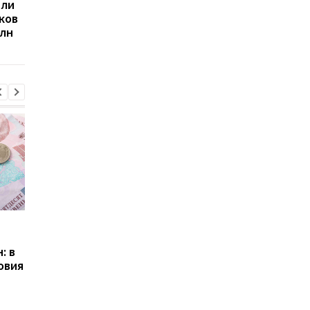
или
Госдолг Украины вырос
Минфин назвал сумм
ков
в августе 2025 года:
поступлений в
млн
Минфин озвучил цифры
госбюджет Украины 
августе
Пенсии для украинцев в
Банки усилили
Польше: кто может
контроль переводов:
: в
получать выплаты
какие операции мог
овия
заблокировать карт