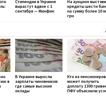
оги
Стипендии в Украине
На аукцион выстав
ль:
вырастут вдвое с 1
кредиты шести бан
сентября — Минфин
на сумму более 10 
грн
жно
В Украине выросли
Кто из пенсионеров
сию в
зарплаты чиновников:
может получить
у
где самые высокие
доплату 1300 гривен
оклады
ПФУ объяснили усл