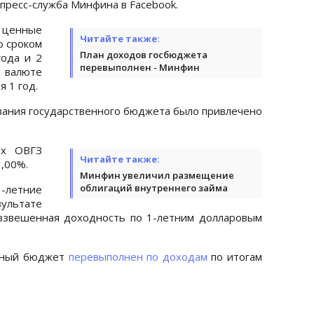
пресс-служба Минфина в Facebook.
 ценные
Читайте также:
о сроком
План доходов госбюджета
года и 2
перевыполнен - Минфин
 валюте
 1 год.
вания государственного бюджета было привлечено
ых ОВГЗ
Читайте также:
3,00%.
Минфин увеличил размещение
облигаций внутреннего займа
1-летние
зультате
взвешенная доходность по 1-летним долларовым
енный бюджет
перевыполнен по доходам
по итогам