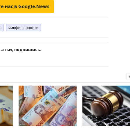
е нас в Google.News
н
минфин новости
татьи, подпишись: