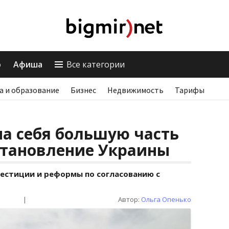
о
Афиша
Все категории
а и образование
Бизнес
Недвижимость
Тарифы
на себя большую часть
становление Украины
вестиции и реформы по согласованию с
|
Автор:
Ольга Опенько