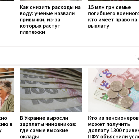
Как снизить расходы на
15 млн грн семье
воду: ученые назвали
погибшего военного
привычки, из-за
кто имеет право на
которых растут
выплату
н
платежки
жно
В Украине выросли
Кто из пенсионеров
сию в
зарплаты чиновников:
может получить
у
где самые высокие
доплату 1300 гривен
оклады
ПФУ объяснили усл