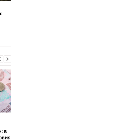
Как изменить военный
Бронирование
:
учёт в ТЦК после
работников с сентяб
переезда: сроки и
2026 года: кто може
правила
потерять отсрочку о
мобилизации
Пенсии для украинцев в
Банки усилили
Польше: кто может
контроль переводов:
: в
получать выплаты
какие операции мог
овия
заблокировать карт