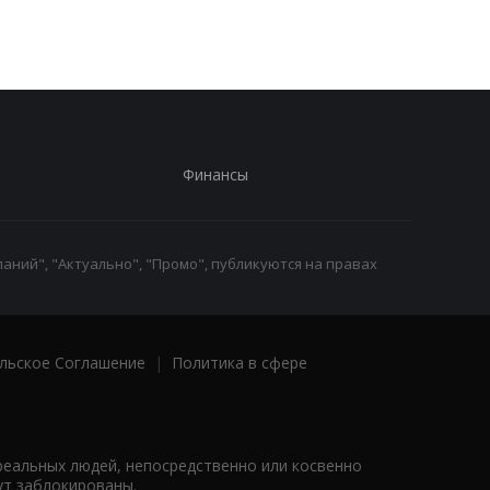
Финансы
аний", "Актуально", "Промо", публикуются на правах
льское Соглашение
|
Политика в сфере
реальных людей, непосредственно или косвенно
ут заблокированы.