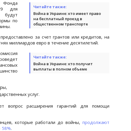
у Фонда
Читайте также:
-19 для
Война в Украине: кто имеет право
 будут
на бесплатный проезд в
ормы по
общественном транспорте
аины.
предоставлено за счет грантов или кредитов, на
тнях миллиардов евро в течение десятилетий.
комиссия
Читайте также:
роведет
Война в Украине: кто получит
нсовых
выплаты в полном объеме
шинство
ры,
арственных услуг.
ает вопрос расширения гарантий для помощи
инцев, которые работали до войны,
продолжают
– 58%
.