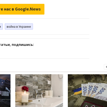
е нас в Google.News
я
война в Украине
татьи, подпишись: