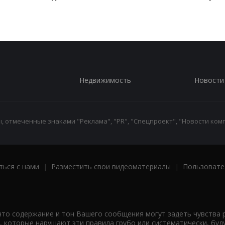
Недвижимость
Новости
 отмеченные знаками "Реклама", "PR", "Спецпроект", "Новости комп
ться с нами
|
Разместить свои видеоматериалы
|
Пользовате
что содержание и тон Вашего сообщения могут задеть чувства 
 которые нарушают эти правила грубо или систематически, буд