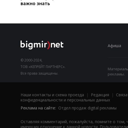
важно знать
Афиша
© 2000-2024,
ТОВ «КЕПРЕЙТ ПАРТНЕРС».
Материалы,
Все права защищены.
рекламы.
Наши контакты и схема проезда
|
Редакция
|
Связа
конфиденциальности и персональных данных
Реклама на сайте:
Отдел продаж digital рекламы
Оставляя комментарий, пожалуйста, помните о том, 
имеющих отношение к данной новости. Пользователи,