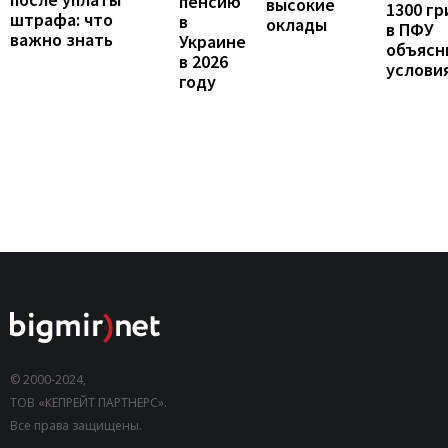
пенсию
высокие
1300 гр
штрафа: что
в
оклады
в ПФУ
важно знать
Украине
объясн
в 2026
услови
году
© 2000-2024,
ТОВ «КЕПРЕЙТ ПАРТНЕРС».
Все права защищены.