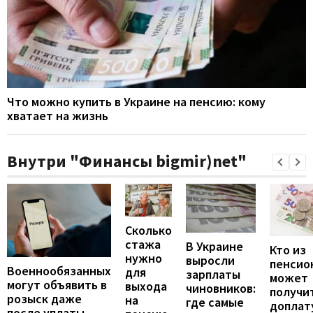
Что можно купить в Украине на пенсию: кому
хватает на жизнь
Внутри "Финансы bigmir)net"
Сколько
стажа
В Украине
Кто из
нужно
выросли
пенсио
Военнообязанных
для
зарплаты
может
могут объявить в
выхода
чиновников:
получи
розыск даже
на
где самые
доплат
после уплаты