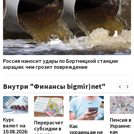
Россия наносит удары по Бортницкой станции
аэрации: чем грозит повреждение
Внутри "Финансы bigmir)net"
Курс
Пенсия в
Перерасчет
валют на
Украине:
Как
субсидии в
10.08.2026:
как
украинцам не