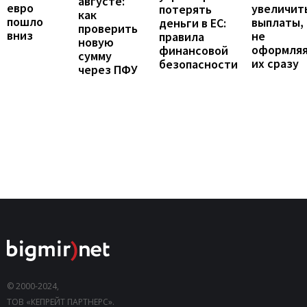
августе:
евро
увеличит
потерять
как
пошло
выплаты,
деньги в ЕС:
проверить
вниз
не
правила
новую
оформля
финансовой
сумму
их сразу
безопасности
через ПФУ
© 2000-2024,
ТОВ «КЕПРЕЙТ ПАРТНЕРС».