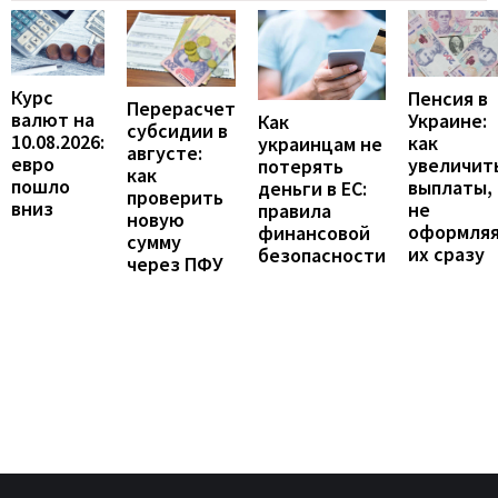
Курс
Пенсия в
Перерасчет
валют на
Украине:
Как
субсидии в
10.08.2026:
как
украинцам не
августе:
евро
увеличит
потерять
как
пошло
выплаты,
деньги в ЕС:
проверить
вниз
не
правила
новую
оформля
финансовой
сумму
их сразу
безопасности
через ПФУ