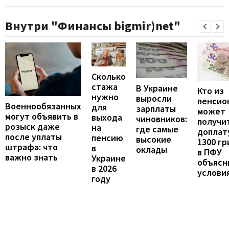
Внутри "Финансы bigmir)net"
Сколько
стажа
В Украине
Кто из
нужно
выросли
пенсио
Военнообязанных
для
зарплаты
может
могут объявить в
выхода
чиновников:
получи
розыск даже
на
где самые
доплат
после уплаты
пенсию
высокие
1300 гр
штрафа: что
в
оклады
в ПФУ
важно знать
Украине
объясн
в 2026
услови
году