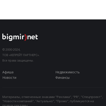
© 2000-2024,
ТОВ «КЕПРЕЙТ ПАРТНЕРС».
Все права защищены.
Афиша
Недвижимость
Новости
Финансы
Материалы, отмеченные знаками "Реклама", "PR", "Спецпроект",
"Новости компаний", "Актуально", "Промо", публикуются на
правах рекламы.