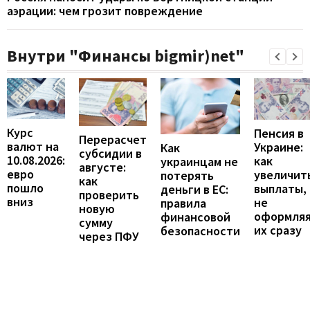
аэрации: чем грозит повреждение
Внутри "Финансы bigmir)net"
Курс
Пенсия в
Перерасчет
валют на
Украине:
Как
субсидии в
10.08.2026:
как
украинцам не
августе:
евро
увеличит
потерять
как
пошло
выплаты,
деньги в ЕС:
проверить
вниз
не
правила
новую
оформля
финансовой
сумму
их сразу
безопасности
через ПФУ