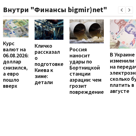
Внутри "Финансы bigmir)net"
Курс
Кличко
валют на
Россия
рассказал
В Украине
06.08.2026:
наносит
о
изменили
доллар
удары по
подготовке
на переда
снизился,
Бортницкой
Киева к
электроэн
а евро
станции
зиме:
сколько б
пошло
аэрации: чем
детали
платить в
вверх
грозит
августе
повреждение