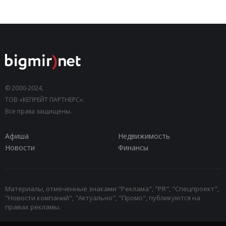
© 2000-2024,
ТОВ «КЕПРЕЙТ ПАРТНЕРС».
Все права защищены.
Афиша
Недвижимость
Новости
Финансы
Материалы, отмеченные знаками "Реклама", "PR", "Спецпроект",
"Новости компаний", "Актуально", "Промо", публикуются на
правах рекламы.