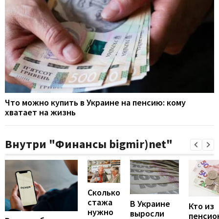
Что можно купить в Украине на пенсию: кому
хватает на жизнь
Внутри "Финансы bigmir)net"
Сколько
стажа
В Украине
Кто из
нужно
выросли
пенсио