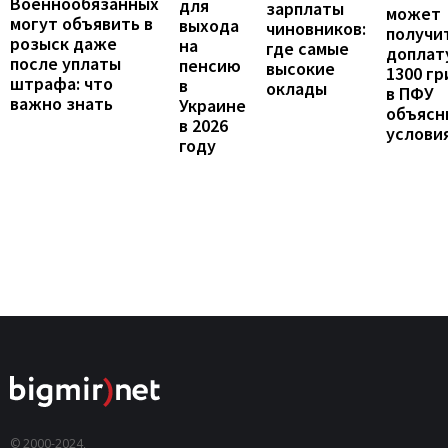
Военнообязанных
для
зарплаты
может
могут объявить в
выхода
чиновников:
получи
розыск даже
на
где самые
доплат
после уплаты
пенсию
высокие
1300 гр
штрафа: что
в
оклады
в ПФУ
важно знать
Украине
объясн
в 2026
услови
году
© 2000-2024,