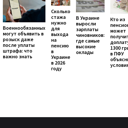
Сколько
стажа
В Украине
Кто из
нужно
выросли
пенсио
Военнообязанных
для
зарплаты
может
могут объявить в
выхода
чиновников:
получи
розыск даже
на
где самые
доплат
после уплаты
пенсию
высокие
1300 гр
штрафа: что
в
оклады
в ПФУ
важно знать
Украине
объясн
в 2026
услови
году