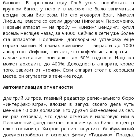
банков». В прошлом году Глеб успел поработать в
крупном банке, у него и в мыслях не было заниматься
вендинговым бизнесом. Но его уговорил брат, Михаил
Лифшиц, вместе со своим другом Николаем Пархоменко.
Первый аппарат — на пробу — «Викинг Вендинг» купил
восемь месяцев назад за €4000. Сейчас в сети уже более
ста аппаратов. Подписаны договоры на установку еще
сорока машин. В планах компании — вырасти до 1000
аппаратов. Лифшиц считает, что кофейные аппараты —
самые доходные, они дают до 50% годовых. Наценка
может доходить до 400%. Доходность аппарата, кроме
того, зависит от «точки». Если аппарат стоит в хорошем
месте, он окупается в течение года.
Автоматизация отчетности
Дмитрий Хитров, главный редактор регионального бюро
«Интерфакс-Югра», вложил в запуск своего дела чуть
меньше 10 000 долларов. Его друзья-бизнесмены из сел,
не раз сетовали, что сдача отчетов в налоговую или в
Пенсионный фонд влетает в копеечку: за билет в центр
плюс гостиница. Хитров решил запустить безбумажный
документооборот и основал фирму «Таддико». Правда,