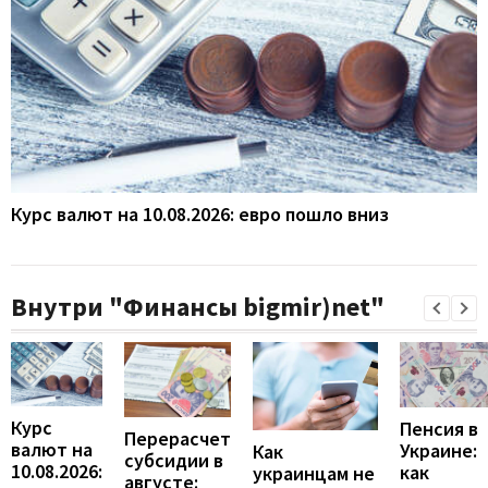
Курс валют на 10.08.2026: евро пошло вниз
Внутри "Финансы bigmir)net"
Курс
Пенсия в
Перерасчет
валют на
Украине:
Как
субсидии в
10.08.2026:
как
украинцам не
августе: