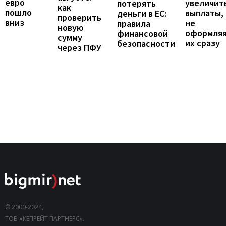
евро
увеличит
потерять
как
пошло
выплаты,
деньги в ЕС:
проверить
вниз
не
правила
новую
оформля
финансовой
сумму
их сразу
безопасности
через ПФУ
© 2000-2024,
ТОВ «КЕПРЕЙТ ПАРТНЕРС».