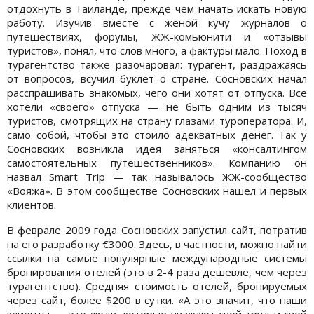
отдохнуть в Таиланде, прежде чем начать искать новую
работу. Изучив вместе с женой кучу журналов о
путешествиях, форумы, ЖЖ-комьюнити и «отзывы
туристов», понял, что слов много, а фактуры мало. Поход в
турагентство также разочаровал: турагент, раздражаясь
от вопросов, всучил буклет о стране. Сосновских начал
расспрашивать знакомых, чего они хотят от отпуска. Все
хотели «своего» отпуска — не быть одним из тысяч
туристов, смотрящих на страну глазами туроператора. И,
само собой, чтобы это стоило адекватных денег. Так у
Сосновских возникла идея заняться «консалтингом
самостоятельных путешественников». Компанию он
назвал Smart Trip — так называлось ЖЖ-сообщество
«Вояжа». В этом сообществе Сосновских нашел и первых
клиентов.
В феврале 2009 года Сосновских запустил сайт, потратив
на его разработку €3000. Здесь, в частности, можно найти
ссылки на самые популярные международные системы
бронирования отелей (это в 2-4 раза дешевле, чем через
турагентство). Средняя стоимость отелей, бронируемых
через сайт, более $200 в сутки. «А это значит, что наши
клиенты — это люди, которые уважают свой труд и свой