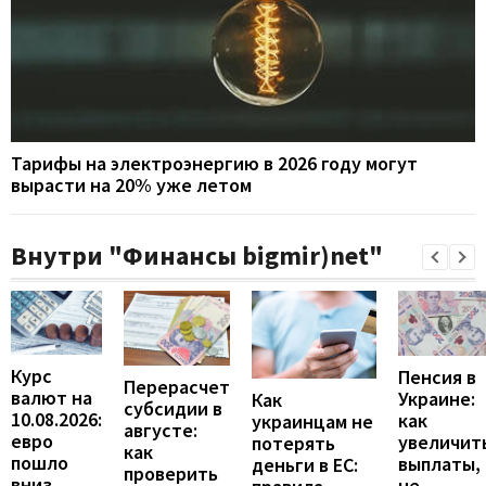
Тарифы на электроэнергию в 2026 году могут
вырасти на 20% уже летом
Внутри "Финансы bigmir)net"
Курс
Пенсия в
Перерасчет
валют на
Украине:
Как
субсидии в
10.08.2026:
как
украинцам не
августе:
евро
увеличит
потерять
как
пошло
выплаты,
деньги в ЕС:
проверить
вниз
не