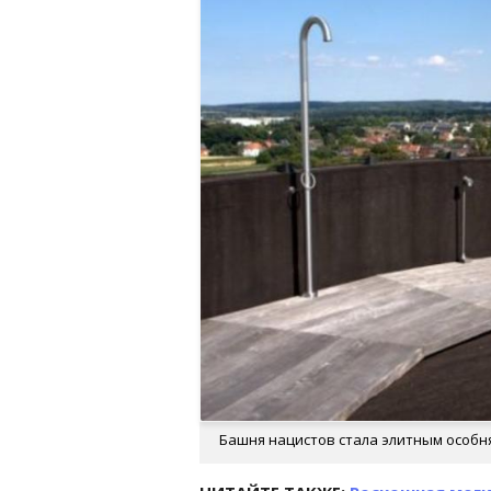
Башня нацистов стала элитным особня