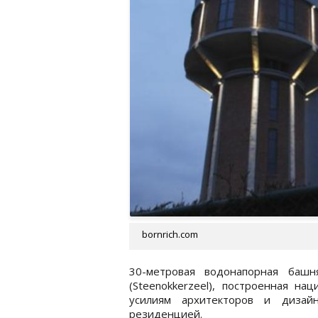
bornrich.com
30-метровая водонапорная башн
(Steenokkerzeel), построенная на
усилиям архитекторов и дизай
резиденцией.