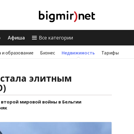
о
Афиша
Все категории
 и образование
Бизнес
Недвижимость
Тарифы
 стала элитным
О)
 второй мировой войны в Бельгии
няк