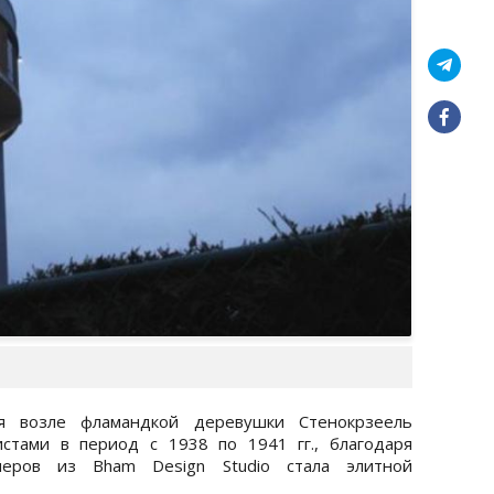
я возле фламандкой деревушки Стенокрзеель
цистами в период с 1938 по 1941 гг., благодаря
неров из Bham Design Studio стала элитной