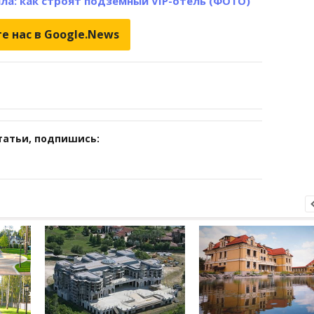
ла: как строят подземный VIP-отель (ФОТО)
е нас в Google.News
татьи, подпишись: