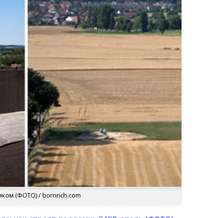
ком (ФОТО) / bornrich.com