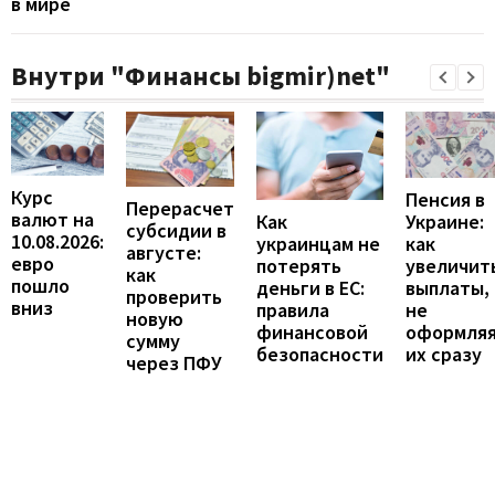
в мире
Внутри "Финансы bigmir)net"
Курс
Пенсия в
Перерасчет
валют на
Украине:
Как
субсидии в
10.08.2026:
как
украинцам не
августе:
евро
увеличит
потерять
как
пошло
выплаты,
деньги в ЕС:
проверить
вниз
не
правила
новую
оформля
финансовой
сумму
их сразу
безопасности
через ПФУ