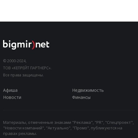
© 2000-2024,
ТОВ «КЕПРЕЙТ ПАРТНЕРС».
Все права защищены.
Афиша
Недвижимость
Новости
Финансы
Материалы, отмеченные знаками "Реклама", "PR", "Спецпроект",
"Новости компаний", "Актуально", "Промо", публикуются на
правах рекламы.