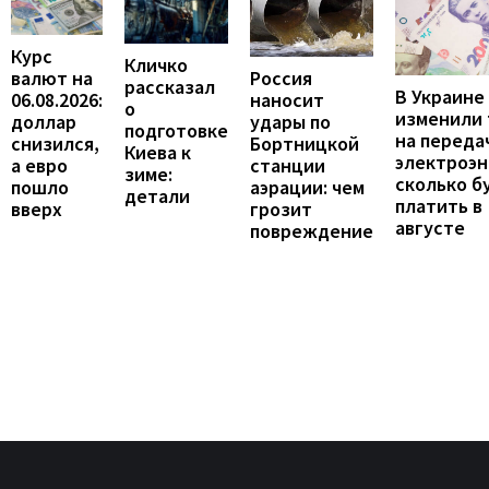
Курс
Кличко
валют на
Россия
рассказал
В Украине
06.08.2026:
наносит
о
изменили
доллар
удары по
подготовке
на переда
снизился,
Бортницкой
Киева к
электроэн
а евро
станции
зиме:
сколько б
пошло
аэрации: чем
детали
платить в
вверх
грозит
августе
повреждение