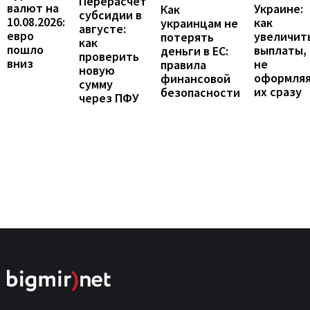
Перерасчет
валют на
Украине:
Как
субсидии в
10.08.2026:
как
украинцам не
августе:
евро
увеличит
потерять
как
пошло
выплаты,
деньги в ЕС:
проверить
вниз
не
правила
новую
оформля
финансовой
сумму
их сразу
безопасности
через ПФУ