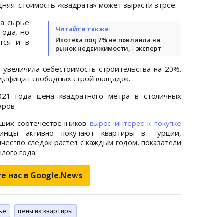
едняя стоимость «квадрата» может вырасти втрое.
на сырье
Читайте также:
года, но
Ипотека под 7% не повлияла на
тся и в
рынок недвижимости, - эксперт
 увеличила себестоимость строительства на 20%.
и дефицит свободных стройплощадок.
021 года цена квадратного метра в столичных
аров.
аших соотечественников
вырос интерес к покупке
аинцы активно покупают квартиры в Турции,
чество следок растет с каждым годом, показатели
лого года.
е нас в Google.News
ье
цены на квартиры