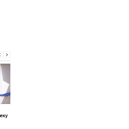
Цены на жилье в
В программу "єОселя
еку
Украине за год выросли
внесли изменения:
более чем на 15%
детали