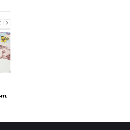
и
Мировые запасы
Остановка морского
топлива почти
коридора может
исчерпаны: эксперт
привести к снижени
ить
предупредил о рисках
производства
для Украины
железной руды