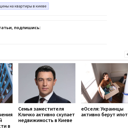
цены на квартиры в киеве
татьи, подпишись:
Семья заместителя
еОселя: Украинцы
чения
Кличко активно скупает
активно берут ипот
й
недвижимость в Киеве
ти в