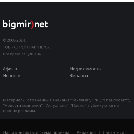
© 2000-2024,
ТОВ «КЕПРЕЙТ ПАРТНЕРС».
Все права защищены.
Афиша
Недвижимость
Новости
Финансы
Материалы, отмеченные знаками "Реклама", "PR", "Спецпроект",
"Новости компаний", "Актуально", "Промо", публикуются на
правах рекламы.
Наши контакты и схема проезда
|
Редакция
|
Связаться с