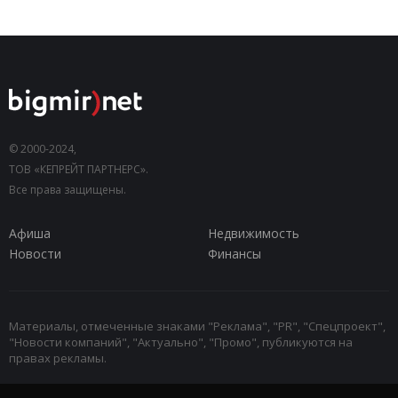
© 2000-2024,
ТОВ «КЕПРЕЙТ ПАРТНЕРС».
Все права защищены.
Афиша
Недвижимость
Новости
Финансы
Материалы, отмеченные знаками "Реклама", "PR", "Спецпроект",
"Новости компаний", "Актуально", "Промо", публикуются на
правах рекламы.