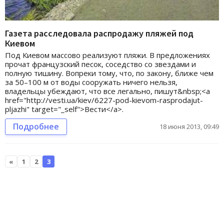
Газета расследовала распродажу пляжей под
Киевом
Под Киевом массово реализуют пляжи. В предложениях
прочат французский песок, соседство со звездами и
полную тишину. Вопреки тому, что, по закону, ближе чем
за 50–100 м от воды сооружать ничего нельзя,
владельцы убеждают, что все легально, пишут&nbsp;<a
href="http://vesti.ua/kiev/6227-pod-kievom-rasprodajut-
pljazhi" target="_self">Вести</a>.
Подробнее
18 июня 2013, 09:49
«
1
2
3