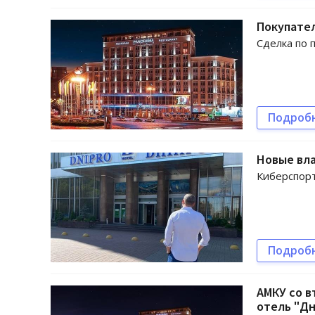
Покупател
Сделка по 
Подроб
Новые вла
Киберспорт
Подроб
АМКУ со в
отель "Д