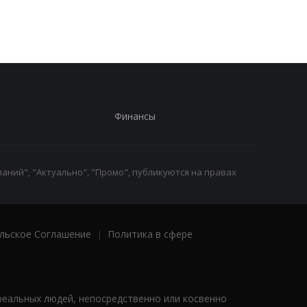
Финансы
аний", "Актуально", "Промо", публикуются на правах
льское Соглашение
|
Политика в сфере
реальных людей, непосредственно или косвенно