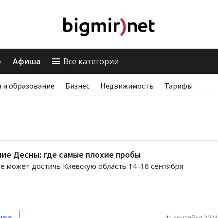
о
Афиша
Все категории
 и образование
Бизнес
Недвижимость
Тарифы
ие Десны: где самые плохие пробы
е может достичь Киевскую область 14-16 сентября
нее
11 сентября 2024,