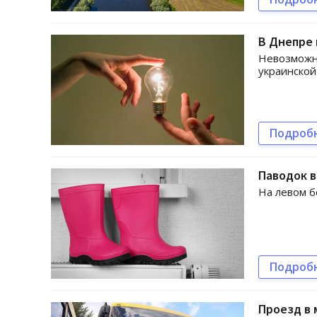
В Днепре 
Невозможн
украинской
Подроб
Паводок в
На левом б
Подроб
Проезд в