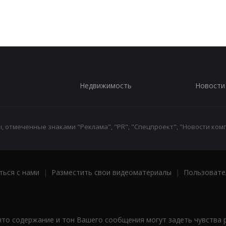
Недвижимость
Новости
 отмеченные знаками "Реклама", "PR", "Спецпроект", "Новости комп
ться с нами
|
Разместить свои видеоматериалы
|
Пользовате
что содержание и тон Вашего сообщения могут задеть чувства 