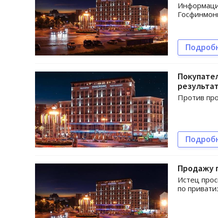
Информацию
Госфинмони
Подроб
Покупате
результа
Против про
Подроб
Продажу 
Истец про
по привати