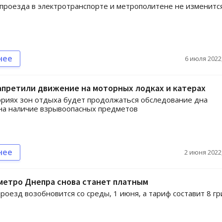
проезда в электротранспорте и метрополитене не изменитс
нее
6 июля 2022,
апретили движение на моторных лодках и катерах
риях зон отдыха будет продолжаться обследование дна
на наличие взрывоопасных предметов
нее
2 июня 2022,
метро Днепра снова станет платным
проезд возобновится со среды, 1 июня, а тариф составит 8 г