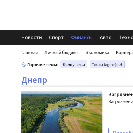
Новости
Спорт
Финансы
Авто
Техн
Главная
Личный бюджет
Экономика
Карьера
Горячие темы:
Коммуналка
Тесты bigmir)net
Днепр
Загрязнен
Загрязнени
Подроб