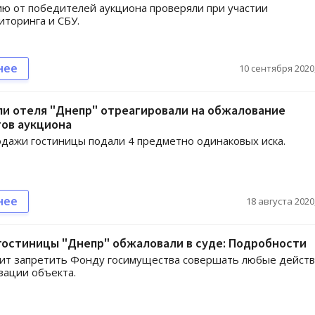
 от победителей аукциона проверяли при участии
торинга и СБУ.
нее
10 сентября 2020,
ли отеля "Днепр" отреагировали на обжалование
тов аукциона
дажи гостиницы подали 4 предметно одинаковых иска.
нее
18 августа 2020,
гостиницы "Днепр" обжаловали в суде: Подробности
сит запретить Фонду госимущества совершать любые дейст
зации объекта.