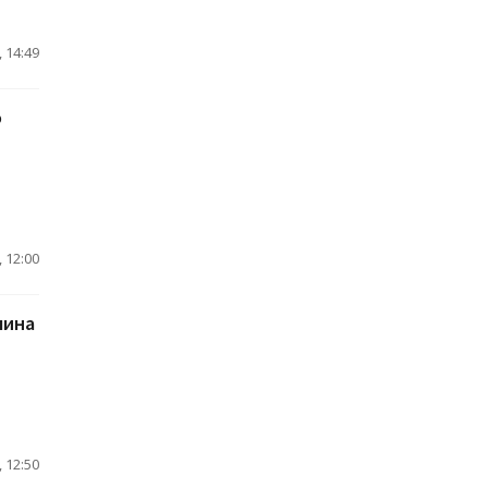
 14:49
о
 12:00
чина
 12:50