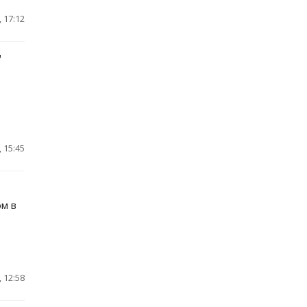
 17:12
"
 15:45
ом в
 12:58