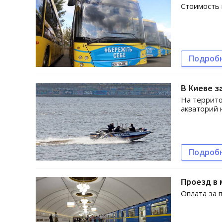
Стоимость 
Подроб
В Киеве з
На террито
акваторий 
Подроб
Проезд в 
Оплата за 