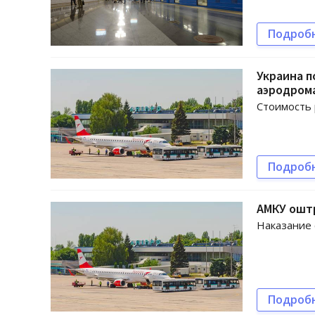
Подроб
Украина п
аэродром
Стоимость 
Подроб
АМКУ оштр
Наказание 
Подроб