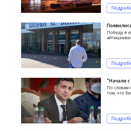
Подроб
Появились
Победу в а
айтишники
Подроб
"Начали с
По словам 
том, что б
Подроб