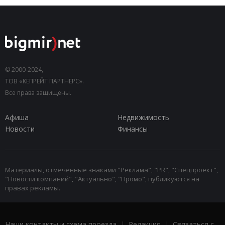
© 2000-2024,
ТОВ «КЕПРЕЙТ ПАРТНЕРС».
Все права защищены.
Афиша
Недвижимость
Новости
Финансы
Материалы, отмеченные знаками "Реклама", "PR", "Спецпроект",
"Новости компаний", "Актуально", "Промо", публикуются на
правах рекламы.
Наши контакты и схема проезда
|
Редакция
|
Связаться с