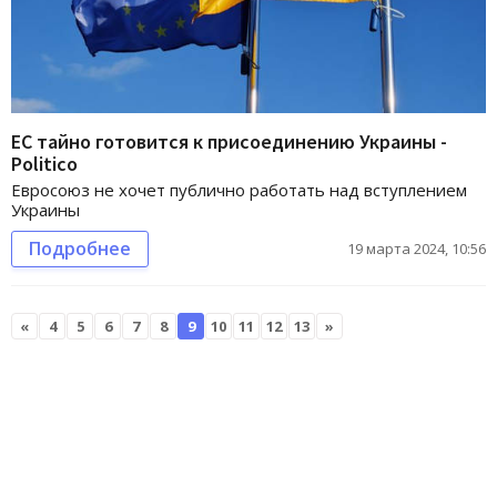
ЕС тайно готовится к присоединению Украины -
Politico
Евросоюз не хочет публично работать над вступлением
Украины
Подробнее
19 марта 2024, 10:56
«
4
5
6
7
8
9
10
11
12
13
»