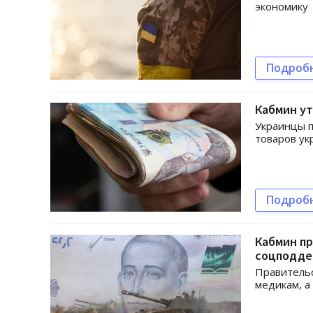
экономику
Подроб
Кабмин у
Украинцы п
товаров ук
Подроб
Кабмин пр
соцподде
Правительс
медикам, а