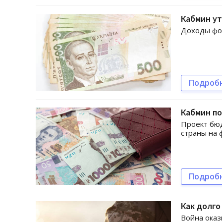
Кабмин у
Доходы фон
Подроб
Кабмин по
Проект бю
страны на
Подроб
Как долго
Война ока