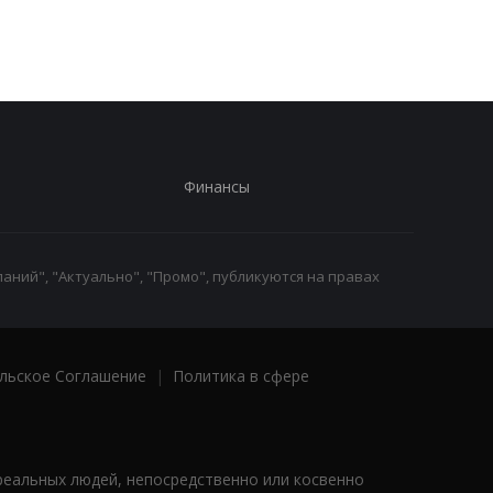
Финансы
аний", "Актуально", "Промо", публикуются на правах
льское Соглашение
|
Политика в сфере
реальных людей, непосредственно или косвенно