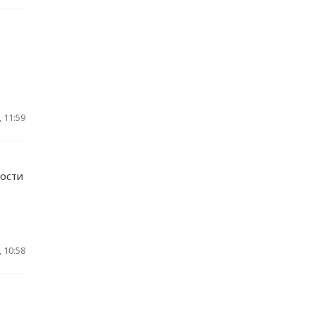
 11:59
ости
 10:58