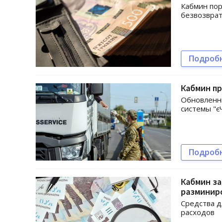
Кабмин пор
безвозврат
Подроб
Кабмин пр
Обновленн
системы "є
Подроб
Кабмин за
разминиро
Средства д
расходов