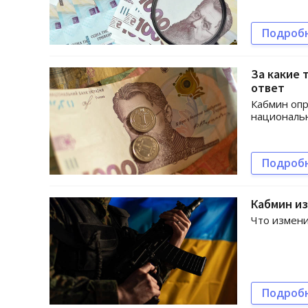
Подроб
За какие 
ответ
Кабмин опр
националь
Подроб
Кабмин и
Что измени
Подроб