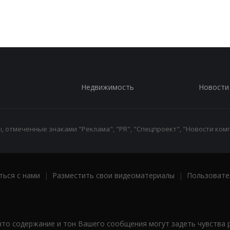
Недвижимость
Новости
 отмеченные знаками "Реклама", "PR", "Спецпроект", "Новости комп
ться с нами
|
Разместить свои видеоматериалы
|
Пользовате
что содержание и тон Вашего сообщения могут задеть чувства 