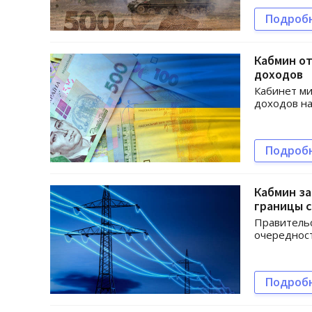
Подроб
Кабмин о
доходов
Кабинет м
доходов на
Подроб
Кабмин за
границы с
Правительс
очередност
Подроб