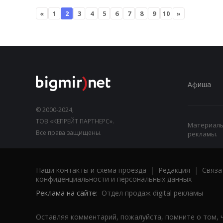
«
1
2
3
4
5
6
7
8
9
10
»
Афиша
© 2000-2024,
ТОВ «КЕПРЕЙТ ПАРТНЕРС».
Материалы,
Все права защищены.
рекламы.
Наши контакты и схема проезда
|
Редакция
|
Связа
конфиденциальности и персональных данных
Реклама на сайте:
Отдел продаж digital рекламы
Оставляя комментарий, пожалуйста, помните о том, 