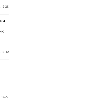
 15:28
гии
гию
 13:40
 16:22