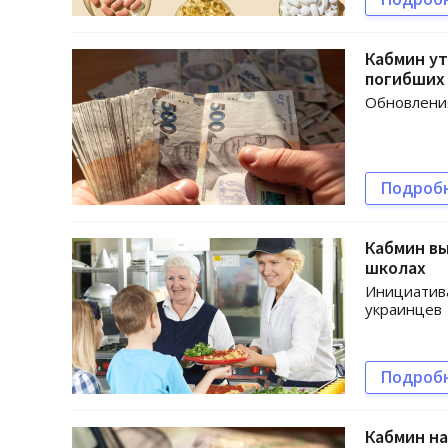
Кабмин ут
погибших
Обновления
Подроб
Кабмин вы
школах
Инициатива
украинцев
Подроб
Кабмин на