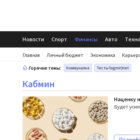
Новости
Спорт
Финансы
Авто
Техн
Главная
Личный бюджет
Экономика
Карьера
Горячие темы:
Коммуналка
Тесты bigmir)net
Кабмин
Наценку н
Будет усил
Подроб