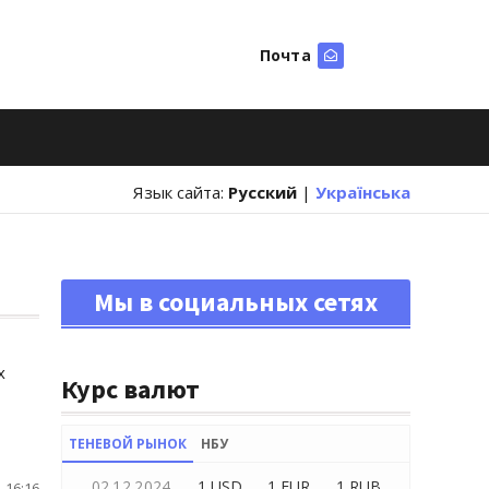
Почта
Искать
Язык сайта:
Русский
|
Українська
Мы в социальных сетях
х
Курс валют
ТЕНЕВОЙ РЫНОК
НБУ
02.12.2024
1 USD
1 EUR
1 RUB
 16:16