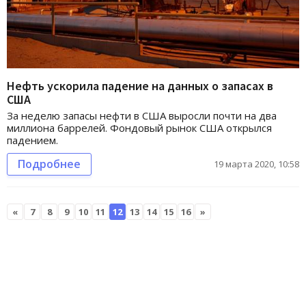
Нефть ускорила падение на данных о запасах в
США
За неделю запасы нефти в США выросли почти на два
миллиона баррелей. Фондовый рынок США открылся
падением.
Подробнее
19 марта 2020, 10:58
«
7
8
9
10
11
12
13
14
15
16
»