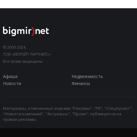
© 2000-2024,
ТОВ «КЕПРЕЙТ ПАРТНЕРС».
Все права защищены.
Афиша
Недвижимость
Новости
Финансы
Материалы, отмеченные знаками "Реклама", "PR", "Спецпроект",
"Новости компаний", "Актуально", "Промо", публикуются на
правах рекламы.