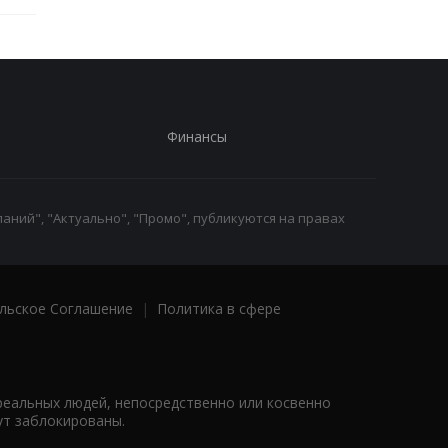
Финансы
аний", "Актуально", "Промо", публикуются на правах
льское Соглашение
|
Политика в сфере
реальных людей, непосредственно или косвенно
ут заблокированы.