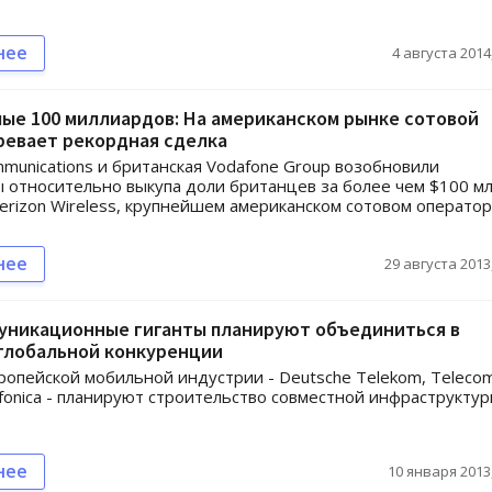
нее
4 августа 2014,
ые 100 миллиардов: На американском рынке сотовой
ревает рекордная сделка
mmunications и британская Vodafone Group возобновили
 относительно выкупа доли британцев за более чем $100 мл
erizon Wireless, крупнейшем американском сотовом оператор
нее
29 августа 2013,
уникационные гиганты планируют объединиться в
 глобальной конкуренции
ропейской мобильной индустрии - Deutsche Telekom, Teleco
elefonica - планируют строительство совместной инфраструкту
нее
10 января 2013,