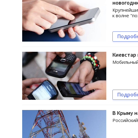
новогодн
Крупнейшие
к волне "п
Подроб
Киевстар 
Мобильный 
Подроб
В Крыму н
Российский