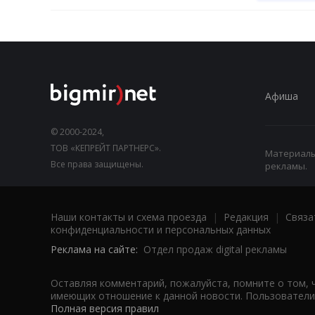
Афиша
© 2000-2024,
ТОВ «КЕПРЕЙТ ПАРТНЕРС».
Материалы,
Все права защищены.
рекламы.
Наши контакты и схема проезда
|
Редакция
|
Связа
конфиденциальности и персональных данных
Реклама на сайте:
Отдел продаж digital рекламы
Оставляя комментарий, пожалуйста, помните о том, 
имеющих отношение к данной новости. Пользователи,
Полная версия правил