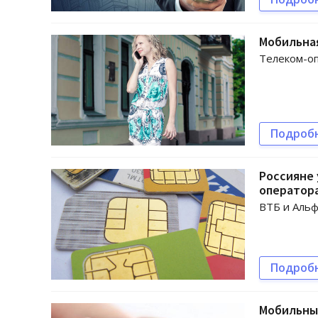
Мобильная
Телеком-оп
Подроб
Россияне
оператор
ВТБ и Альф
Подроб
Мобильные