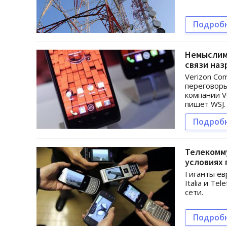
Подроб
Немыслим
связи наз
Verizon Co
переговоры
компании V
пишет WSJ.
Подроб
Телекомм
условиях
Гиганты ев
Italia и T
сети.
Подроб