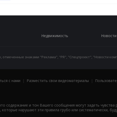
Недвижимость
Новости
 отмеченные знаками "Реклама", "PR", "Спецпроект", "Новости комп
ться с нами
|
Разместить свои видеоматериалы
|
Пользовате
что содержание и тон Вашего сообщения могут задеть чувства 
 которые нарушают эти правила грубо или систематически, буд