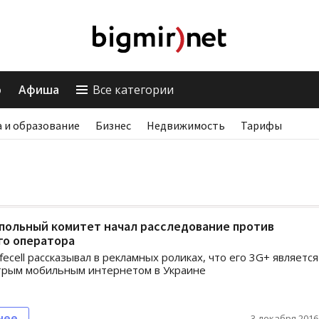
о
Афиша
Все категории
 и образование
Бизнес
Недвижимость
Тарифы
польный комитет начал расследование против
го оператора
fecell рассказывал в рекламных роликах, что его 3G+ является
трым мобильным интернетом в Украине
нее
3 декабря 2016,