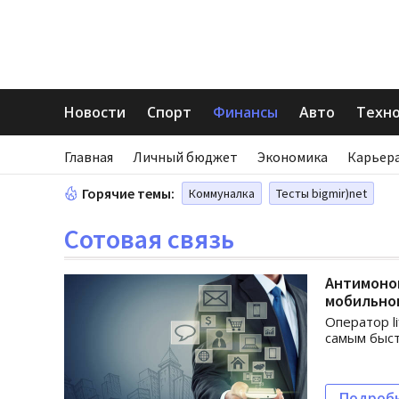
Новости
Спорт
Финансы
Авто
Техн
Главная
Личный бюджет
Экономика
Карьера
Горячие темы:
Коммуналка
Тесты bigmir)net
Сотовая связь
Антимоно
мобильно
Оператор li
самым быс
Подроб