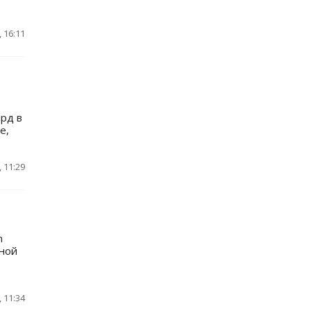
 16:11
рд в
е,
 11:29
m
рной
 11:34