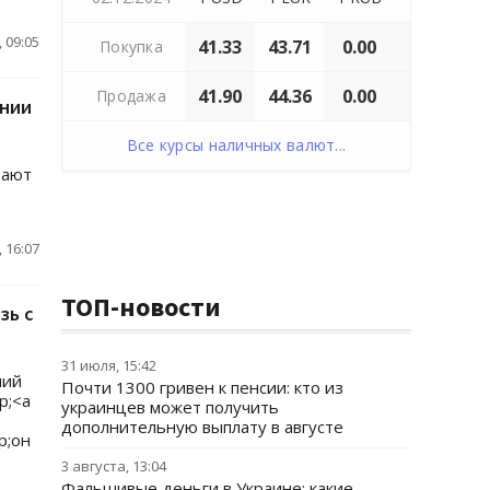
 09:05
41.33
43.71
0.00
Покупка
41.90
44.36
0.00
Продажа
ании
Все курсы наличных валют...
щают
 16:07
ТОП-новости
зь с
31 июля, 15:42
ний
Почти 1300 гривен к пенсии: кто из
p;<a
украинцев может получить
дополнительную выплату в августе
p;он
3 августа, 13:04
Фальшивые деньги в Украине: какие