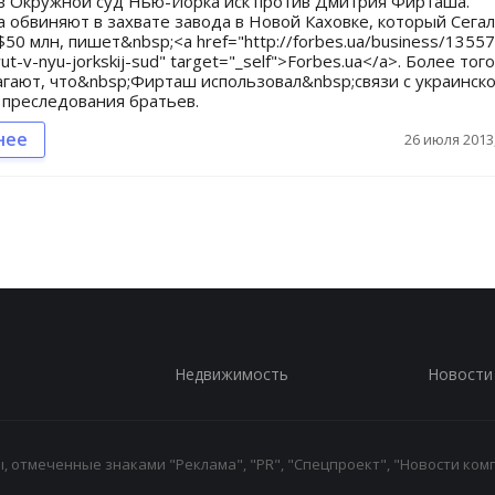
в Окружной суд Нью-Йорка иск против Дмитрия Фирташа.
 обвиняют в захвате завода в Новой Каховке, который Сега
$50 млн, пишет&nbsp;<a href="http://forbes.ua/business/1355
vut-v-nyu-jorkskij-sud" target="_self">Forbes.ua</a>. Более того
агают, что&nbsp;Фирташ использовал&nbsp;связи с украинск
 преследования братьев.
нее
26 июля 2013,
Недвижимость
Новости
 отмеченные знаками "Реклама", "PR", "Спецпроект", "Новости комп