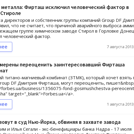
 металла: Фирташ исключил человеческий фактор в
 Стироле
та директоров и собственник группы компаний Group DF Дми
вил, что не считает, что причиной аварийного выброса амми
ежащем группе химическом заводе Стирол в Горловке Доне
л человеческий фактор.
нее
7 августа 2013,
амерены переоценить заинтересовавший Фирташа
нат
й титано-магниевый комбинат (ЗТМК), который хочет взять 
roup DF Дмитрия Фирташа, могут переоценить, пишет&nbsp
//forbes.ua/business/1356075-fond-gosimushchestva-pereocenit
sha" target="_blank">Forbes.ua</a>.
нее
1 августа 2013,
овут в суд Нью-Йорка, обвиняя в захвате завода
им и Илья Сегали - экс-бенефициары банка Надра - 17 июля