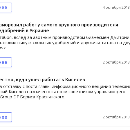
нее
4 октября 2013,
аморозил работу самого крупного производителя
удобрений в Украине
ктября, вслед за азотным производством бизнесмен Дмитрий
ановил выпуск сложных удобрений и двуокиси титана на дв
ях.
нее
2 октября 2013,
естно, куда ушел работать Киселев
 отставку с поста главы информационного вещания телекан
ений Киселев назначен штатным советником управляющего
Group DF Бориса Краснянского.
нее
2 октября 2013,