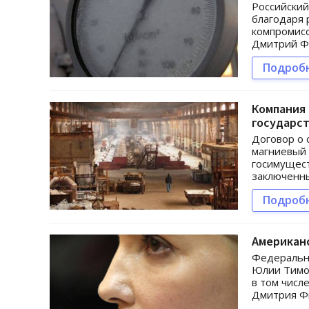
Российский
благодаря 
компромисс
Дмитрий Ф
Подроб
Компания 
государс
Договор о 
магниевый
госимущест
заключенны
Подроб
Американ
Федеральны
Юлии Тимош
в том числ
Дмитрия Ф