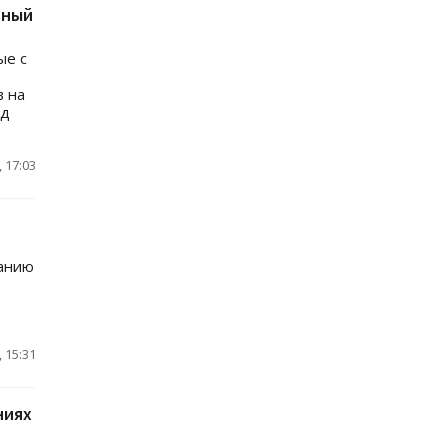
нный
ые с
в на
рд
 17:03
чанию
 15:31
ниях