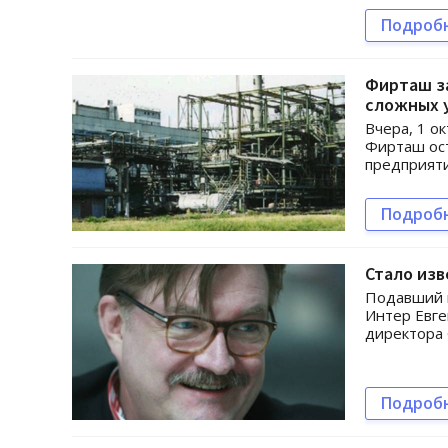
Подроб
Фирташ з
сложных 
Вчера, 1 о
Фирташ ост
предприяти
Подроб
Стало изв
Подавший в
Интер Евг
директора 
Подроб