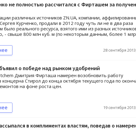
нко не полностью рассчитался с Фирташем за получе
ции различных источников ZN.UA, компании, аффилированн
Сергея Курченко, продали в 2012 году чуть ли не в два раза
м было реального ресурса, взятого ими из разных источнико
, - свыше 800 млн куб. м (по некоторым данным, более 1 мл
нее
28 сентября 2013,
бъявил о победе над рынком удобрений
stchem Дмитрия Фирташа намерен возобновить работу
 концерна Стирол до конца октября текущего года по окон
емонтов на фоне роста цен.
нее
19 сентября 2013,
ссыпался в комплиментах властям, поведав о намере