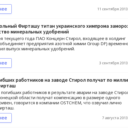
нее
11 сентября 2013,
ольный Фирташу титан украинского химпрома заморо
ство минеральных удобрений
ря текущего года ПАО Концерн Стирол, входящее в холдинг
объединяет предприятия азотной химии Group DF) временн
ил выпуск минеральных удобрений.
нее
3 сентября 2013,
ибших работников на заводе Стирол получат по милл
Фирташ
 погибших работников в результате аварии на заводе Стиро
онецкой области получат компенсацию в размере одного
ривен, говорится в компании OSTCHEM, что озвучил лично
ирташ.
нее
7 августа 2013,