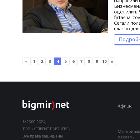
направили 
Бизнесмена
оценили в 
firtasha-zo
Сегали пол
властю для
Подроб
«
1
2
3
4
5
6
7
8
9
10
»
Афиша
© 2000-2024,
ТОВ «КЕПРЕЙТ ПАРТНЕРС».
Материалы,
Все права защищены.
рекламы.