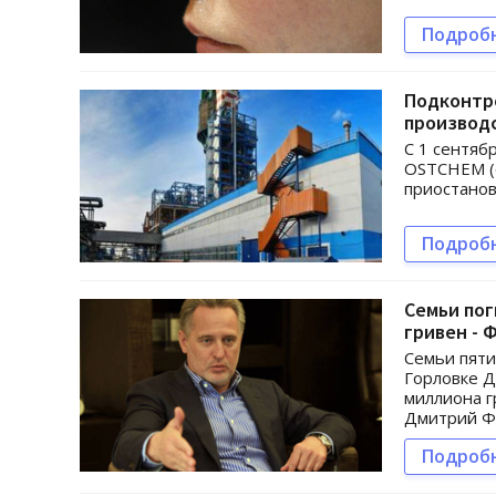
Подроб
Подконтр
производ
С 1 сентяб
OSTCHEM (
приостанов
Подроб
Семьи пог
гривен - 
Семьи пяти
Горловке Д
миллиона г
Дмитрий Ф
Подроб