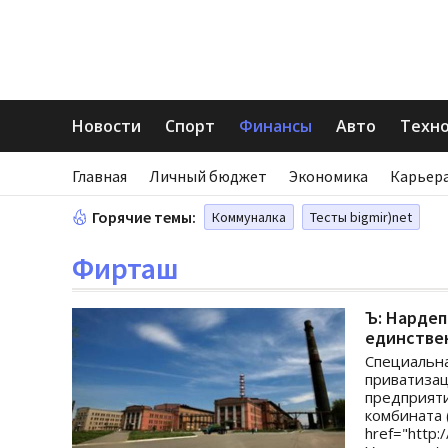
Новости
Спорт
Финансы
Авто
Техн
Главная
Личный бюджет
Экономика
Карьера
Горячие темы:
Коммуналка
Тесты bigmir)net
Фирташ
Ъ: Нардеп
единствен
Специальна
приватизац
предприяти
комбината 
href="http