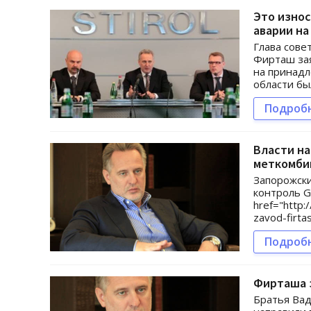
Это износ
аварии на
Глава сове
Фирташ зая
на принадл
области бы
Подроб
Власти н
меткомби
Запорожски
контроль G
href="http:
zavod-firta
Подроб
Фирташа з
Братья Вад