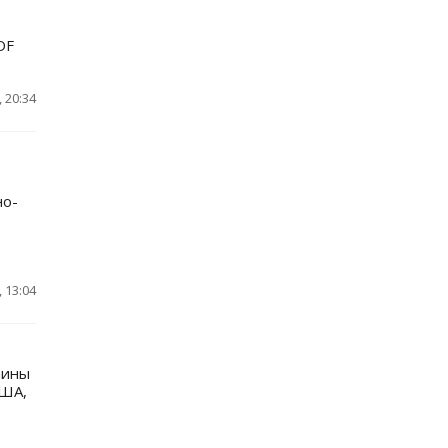
DF
 20:34
но-
 13:04
аины
США,