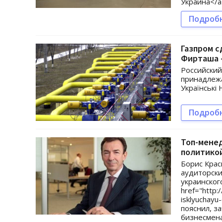
Украина</a
Подроб
Газпром с
Фирташа 
Российский
принадлеж
Українські 
Подроб
Топ-менед
политико
Борис Крас
аудиторски
украинског
href="http
isklyuchay
пояснил, з
бизнесмена