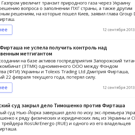
 Газпром увеличит транзит природного газа через Украину
решению вопроса о заполнении ПХГ страны, а также другим
ным решениям, на которые пошел Киев, заявил глава Group 
ирташ.
нее
12 сентября 2013,
Фирташа не успела получить контроль над
твенным метгигантом
создании на базе активов госпредприятия Запорожский тита
 комбинат (ЗТМК) одноименного ООО между Фондом
ва (ФГИ) Украины и Tolexis Trading Ltd Дмитрия Фирташа,
й 22 февраля текущего года, потерял силу.
нее
12 сентября 2013,
ский суд закрыл дело Тимошенко против Фирташа
й суд Нью-Йорка завершил дело по иску экс-премьера Укр
енко к ряду физических и юридических лиц из Украины и 
е трейдера RosUkrEnergo (RUE) и одного из его владельцев
ирташа.