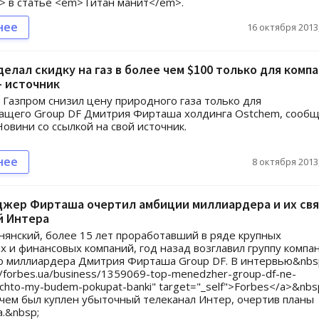
> в статье <em>Титан манит</em>.
нее
16 октября 2013,
делал скидку на газ в более чем $100 только для комп
- источник
 Газпром снизил цену природного газа только для
ащего Group DF Дмитрия Фирташа холдинга Ostchem, сооб
Новини со ссылкой на свой источник.
нее
8 октября 2013,
жер Фирташа очертил амбиции миллиардера и их свя
й Интера
нянский, более 15 лет проработавший в ряде крупных
х и финансовых компаний, год назад возглавил группу компа
о миллиардера Дмитрия Фирташа Group DF. В интервью&nbs
://forbes.ua/business/1359069-top-menedzher-group-df-ne-
u-chto-my-budem-pokupat-banki" target="_self">Forbes</a>&nbs
ачем был куплен убыточный телеканал Интер, очертив планы
.&nbsp;