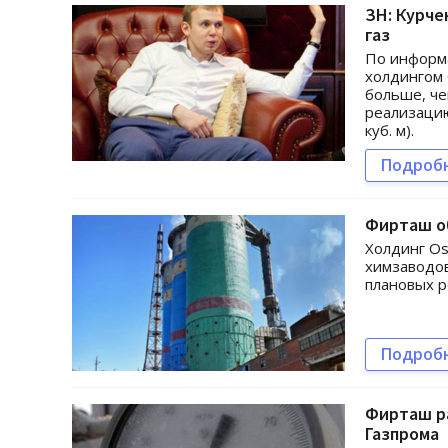
ЗН: Курче
газ
По информа
холдингом 
больше, че
реализацию
куб. м).
Подроб
Фирташ о
Холдинг O
химзаводов
плановых р
Подроб
Фирташ ра
Газпрома