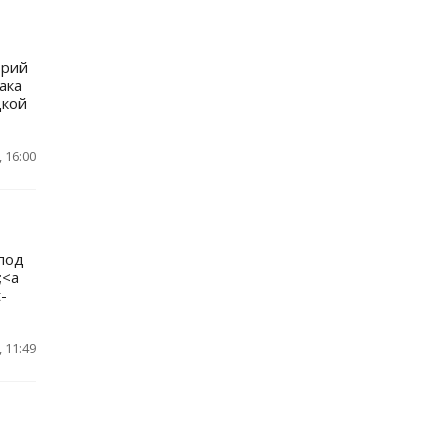
трий
ака
цкой
 16:00
под
;<a
-
 11:49