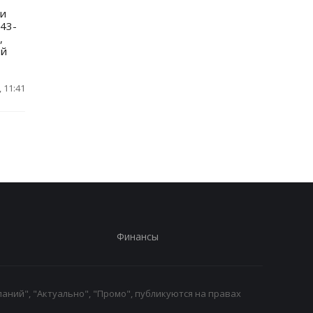
ли
743-
,
ой
 11:41
Финансы
аний", "Актуально", "Промо", публикуются на правах