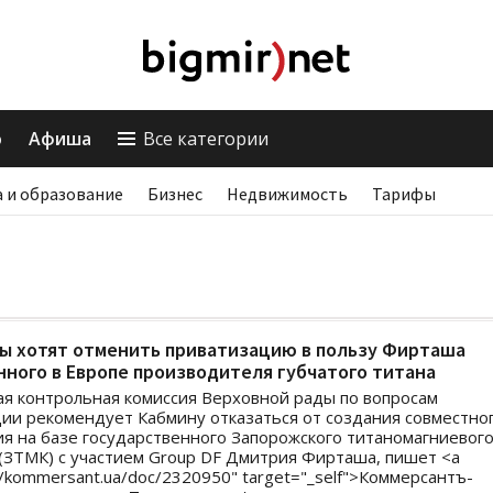
о
Афиша
Все категории
 и образование
Бизнес
Недвижимость
Тарифы
ы хотят отменить приватизацию в пользу Фирташа
ного в Европе производителя губчатого титана
я контрольная комиссия Верховной рады по вопросам
ии рекомендует Кабмину отказаться от создания совместно
я на базе государственного Запорожского титаномагниевог
(ЗТМК) с участием Group DF Дмитрия Фирташа, пишет <a
://kommersant.ua/doc/2320950" target="_self">Коммерсантъ-