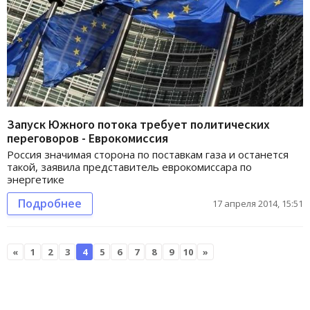
Запуск Южного потока требует политических
переговоров - Еврокомиссия
Россия значимая сторона по поставкам газа и останется
такой, заявила представитель еврокомиссара по
энергетике
Подробнее
17 апреля 2014, 15:51
«
1
2
3
4
5
6
7
8
9
10
»