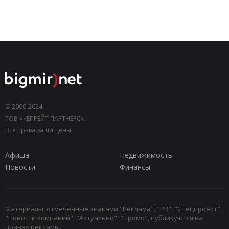
© 2000-2024,
ТОВ «КЕПРЕЙТ ПАРТНЕРС».
Все права защищены.
Афиша
Недвижимость
Новости
Финансы
Материалы, отмеченные знаками "Реклама", "PR", "Спецпроект",
"Новости компаний", "Актуально", "Промо", публикуются на
правах рекламы.