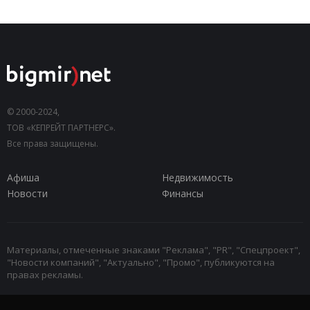
© 2000-2024,
ТОВ «КЕПРЕЙТ ПАРТНЕРС».
Все права защищены.
Афиша
Недвижимость
Новости
Финансы
Материалы, отмеченные знаками "Реклама", "PR", "Спецпроект",
"Новости компаний", "Актуально", "Промо", публикуются на
правах рекламы.