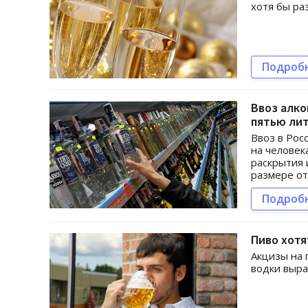
хотя бы ра
Подроб
Ввоз алко
пятью ли
Ввоз в Рос
на человек
раскрытия
размере от
Подроб
Пиво хотя
Акцизы на 
водки выра