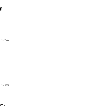
ой
 17:54
 12:00
ать