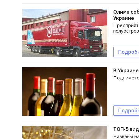
Олимп соб
Украине
Предприяти
полуостров
Подроб
В Украин
Поднимется
Подроб
ТОП-5 вид
Названы н