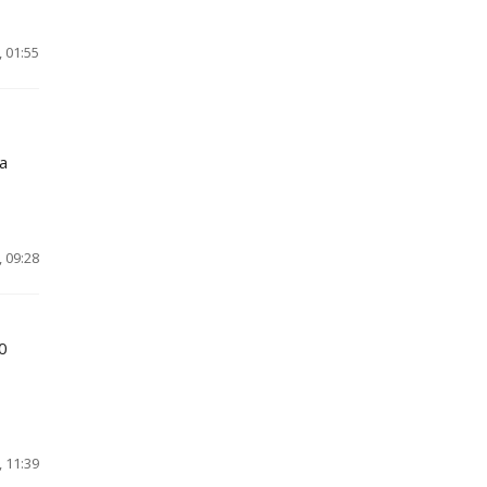
 01:55
а
 09:28
0
 11:39