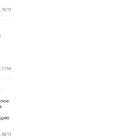
 16:15
в
 17:50
а
тное
a
ацию
 08:13