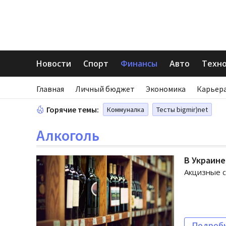
Новости
Спорт
Финансы
Авто
Техн
Главная
Личный бюджет
Экономика
Карьера
Горячие темы:
Коммуналка
Тесты bigmir)net
Алкоголь
В Украине
Акцизные с
Подроб