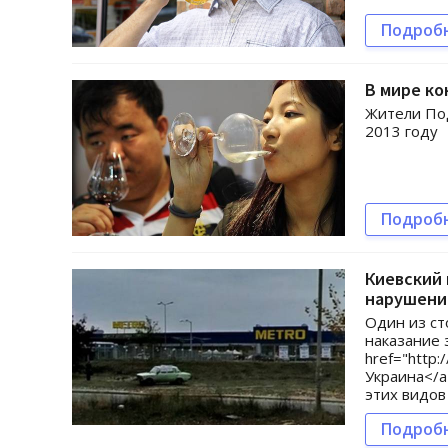
Подроб
В мире ко
Жители Под
2013 году
Подроб
Киевский 
нарушение
Один из ст
наказание 
href="http
Украина</a
этих видов
Подроб