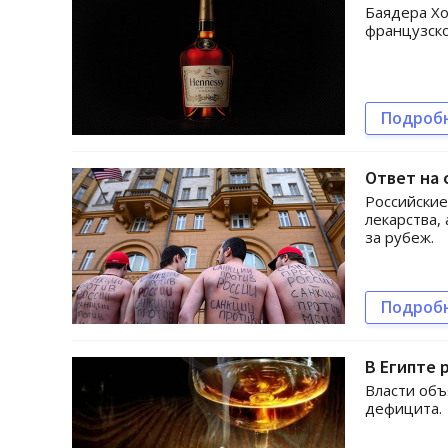
Баядера Х
французско
Подроб
Ответ на 
Российские
лекарства,
за рубеж.
Подроб
В Египте 
Власти об
дефицита.