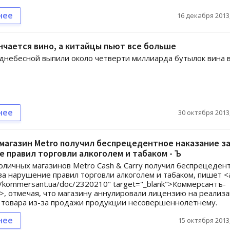
нее
16 декабря 2013,
нчается вино, а китайцы пьют все больше
небесной выпили около четверти миллиарда бутылок вина 
нее
30 октября 2013,
магазин Metro получил беспрецедентное наказание з
 правил торговли алкоголем и табаком - Ъ
оличных магазинов Metro Cash & Carry получил беспрецеден
за нарушение правил торговли алкоголем и табаком, пишет <
://kommersant.ua/doc/2320210" target="_blank">Коммерсантъ-
>, отмечая, что магазину аннулировали лицензию на реализ
 товара из-за продажи продукции несовершеннолетнему.
нее
15 октября 2013,