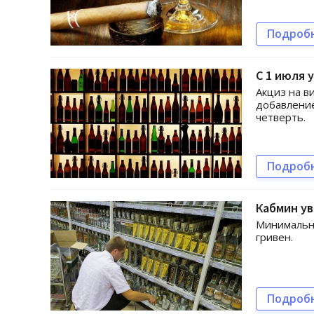
Подроб
С 1 июля 
Акциз на в
добавление
четверть.
Подроб
Кабмин ув
Минимальна
гривен.
Подроб