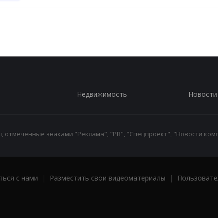
Недвижимость
Новости
 отмеченные знаками "Реклама", "PR", "Спецпроект", "Новости комп
ться с нами
|
Разместить свои видеоматериалы
|
Пользовате