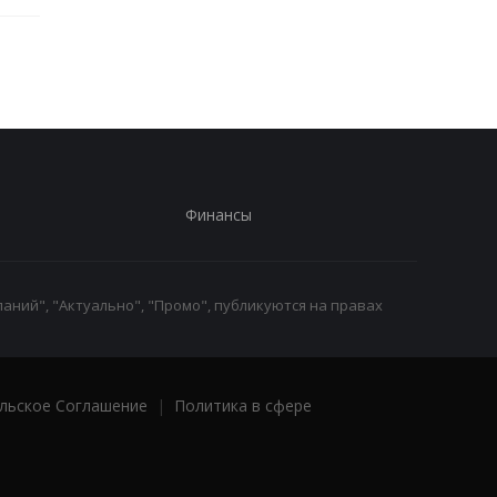
Финансы
аний", "Актуально", "Промо", публикуются на правах
льское Соглашение
|
Политика в сфере