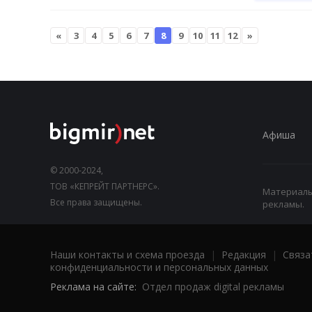
«
3
4
5
6
7
8
9
10
11
12
»
Афиша
© 2000-2024,
ТОВ «КЕПРЕЙТ ПАРТНЕРС».
Материалы,
Все права защищены.
рекламы.
Наши контакты и схема проезда
|
Редакция
|
Связа
конфиденциальности и персональных данных
Реклама на сайте:
Отдел продаж digital рекламы