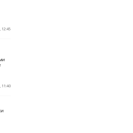
 12:45
ами
е
 11:40
ки