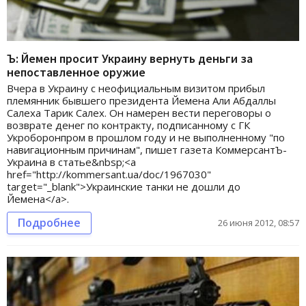
Ъ: Йемен просит Украину вернуть деньги за
непоставленное оружие
Вчера в Украину с неофициальным визитом прибыл
племянник бывшего президента Йемена Али Абдаллы
Салеха Тарик Салех. Он намерен вести переговоры о
возврате денег по контракту, подписанному с ГК
Укроборонпром в прошлом году и не выполненному "по
навигационным причинам", пишет газета КоммерсантЪ-
Украина в статье&nbsp;<a
href="http://kommersant.ua/doc/1967030"
target="_blank">Украинские танки не дошли до
Йемена</a>.
Подробнее
26 июня 2012, 08:57