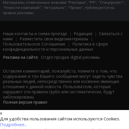
Материалы, отмеченные знаками "Реклама", "PR", "Спецпроект",
"Новости компаний", "Актуально", "Промо", публикуются на
правах рекламы.
Наши контакты и схема проезда
|
Редакция
|
Связаться с
нами
|
Разместить свои видеоматериалы
|
Пользовательское Соглашение
|
Политика в сфере
конфиденциальности и персональных данных
Реклама на сайте:
Отдел продаж digital рекламы
Оставляя комментарий, пожалуйста, помните о том, что
содержание и тон Вашего сообщения могут задеть чувства
реальных людей, непосредственно или косвенно имеющих
отношение к данной новости. Пользователи, которые
нарушают эти правила грубо или систематически, будут
заблокированы.
Полная версия правил
x
Для удобства пользования сайтом используются Cookies.
Подробнее...