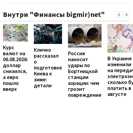
Внутри "Финансы bigmir)net"
Курс
Кличко
валют на
Россия
рассказал
В Украине
06.08.2026:
наносит
о
изменили
доллар
удары по
подготовке
на переда
снизился,
Бортницкой
Киева к
электроэн
а евро
станции
зиме:
сколько б
пошло
аэрации: чем
детали
платить в
вверх
грозит
августе
повреждение